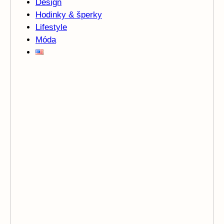
Design
Hodinky & šperky
Lifestyle
Móda