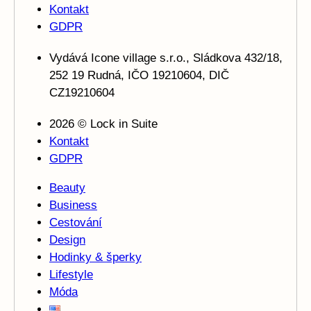
Kontakt
GDPR
Vydává Icone village s.r.o., Sládkova 432/18,
252 19 Rudná, IČO 19210604, DIČ
CZ19210604
2026 © Lock in Suite
Kontakt
GDPR
Beauty
Business
Cestování
Design
Hodinky & šperky
Lifestyle
Móda