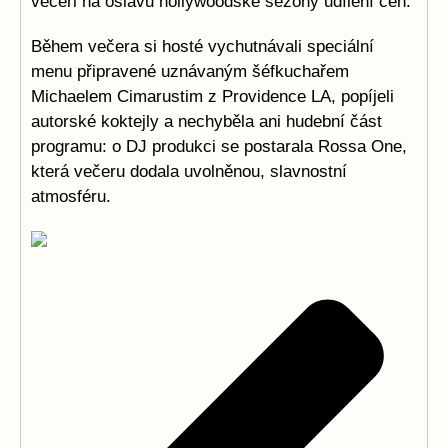
večeři na oslavu hollywoodské sezóny udílení cen.
Během večera si hosté vychutnávali speciální
menu připravené uznávaným šéfkuchařem
Michaelem Cimarustim z Providence LA, popíjeli
autorské koktejly a nechyběla ani hudební část
programu: o DJ produkci se postarala Rossa One,
která večeru dodala uvolněnou, slavnostní
atmosféru.