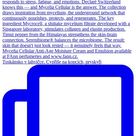
Toskánsko v lahvičce. Cypřiše na kopcích, pryskyři