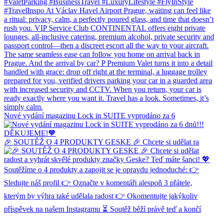
Nové vydání magazinu Lock in SUITE vyprodáno za 6
🎉 SOUTĚŽ O 4 PRODUKTY GESKE 🎉 Chcete si udělat ra