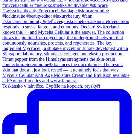
Toskánsko v lahvičce. Cypřiše na kopcích, pryskyři