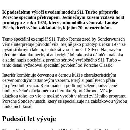
K padesátému výročí uvedení modelu 911 Turbo připravilo
Porsche speciální překvapení. Jedinečným kusem vzdává hold
prototypu z roku 1974, který automobilka věnovala Louise
Piëch, dceři svého zakladatele,
k jejím 70. narozeninám.
Tento speciální exemplář 911 Turbo Remastered by Sonderwunsch
věrně interpretuje původní vůz. Stejně jako prototyp z roku 1974 se
pyšní stříbrným lakem, tentokrát v odstínu GT Silver. Na pravém
předním blatníku nechybí ani originální rakouská dálniční nálepka
a zadní nápis pochází z prvního sériově vyráběného 911 Turbo –
tento detail vyžadoval speciální povolení od Porsche Classic.
Interiér kombinuje červenou a černou kůži s charakteristickým
červenomodrým tartanovým vzorem, který si paní Piëch přála
i u původního vozu. Retro nádech podtrhují zelené podsvícené
budíky včetně otáčkoměru a ciferníku Sport Chrono. Vůz je
ukázkou toho, co vše je možné vyrobit v rámci zvláštního programu
Porsche Sonderwunsch, který se specializuje na zakázkovou výrobu
unikátních kusů.
Padesát let vývoje