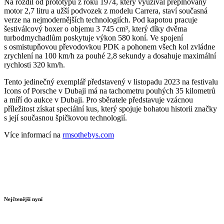
Na rozdíl od prototypu z roku 1974, který využíval přeplňovaný
motor 2,7 litru a užší podvozek z modelu Carrera, staví současná
verze na nejmodernějších technologiích. Pod kapotou pracuje
šestiválcový boxer o objemu 3 745 cm³, který díky dvěma
turbodmychadlům poskytuje výkon 580 koní. Ve spojení
s osmistupňovou převodovkou PDK a pohonem všech kol zvládne
zrychlení na 100 km/h za pouhé 2,8 sekundy a dosahuje maximální
rychlosti 320 km/h.
Tento jedinečný exemplář představený v listopadu 2023 na festivalu
Icons of Porsche v Dubaji má na tachometru pouhých 35 kilometrů
a míří do aukce v Dubaji. Pro sběratele představuje vzácnou
příležitost získat speciální kus, který spojuje bohatou historii značky
s její současnou špičkovou technologií.
Více informací na
rmsothebys.com
Nejčtenější nyní