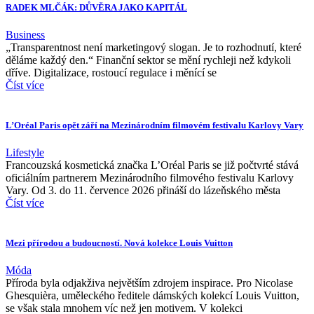
RADEK MLČÁK: DŮVĚRA JAKO KAPITÁL
Business
„Transparentnost není marketingový slogan. Je to rozhodnutí, které
děláme každý den.“ Finanční sektor se mění rychleji než kdykoli
dříve. Digitalizace, rostoucí regulace i měnící se
Číst více
L’Oréal Paris opět září na Mezinárodním filmovém festivalu Karlovy Vary
Lifestyle
Francouzská kosmetická značka L’Oréal Paris se již počtvrté stává
oficiálním partnerem Mezinárodního filmového festivalu Karlovy
Vary. Od 3. do 11. července 2026 přináší do lázeňského města
Číst více
Mezi přírodou a budoucností. Nová kolekce Louis Vuitton
Móda
Příroda byla odjakživa největším zdrojem inspirace. Pro Nicolase
Ghesquièra, uměleckého ředitele dámských kolekcí Louis Vuitton,
se však stala mnohem víc než jen motivem. V kolekci