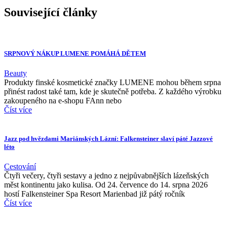
Související články
SRPNOVÝ NÁKUP LUMENE POMÁHÁ DĚTEM
Beauty
Produkty finské kosmetické značky LUMENE mohou během srpna
přinést radost také tam, kde je skutečně potřeba. Z každého výrobku
zakoupeného na e-shopu FAnn nebo
Číst více
Jazz pod hvězdami Mariánských Lázní: Falkensteiner slaví páté Jazzové
léto
Cestování
Čtyři večery, čtyři sestavy a jedno z nejpůvabnějších lázeňských
měst kontinentu jako kulisa. Od 24. července do 14. srpna 2026
hostí Falkensteiner Spa Resort Marienbad již pátý ročník
Číst více