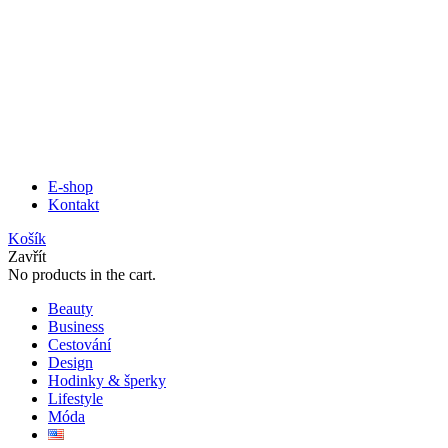
E-shop
Kontakt
Košík
Zavřít
No products in the cart.
Beauty
Business
Cestování
Design
Hodinky & šperky
Lifestyle
Móda