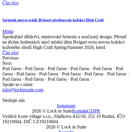
Číst více
Serpenti znovu svádí. Bvlgari představuje kolekci High Craft
Móda
Šperkařské dědictví, mistrovské řemeslo a současný design. Přesně
na těchto hodnotách staví módní dům Bvlgari svou novou kolekci
koženého zboží High Craft Spring/Summer 2026, která
Číst více
Previous
Next
Pod čarou · Pod čarou · Pod čarou · Pod čarou · Pod čarou ·
Pod
čarou · Pod čarou · Pod čarou · Pod čarou · Pod čarou ·
Pod čarou ·
Pod čarou · Pod čarou · Pod čarou · Pod čarou ·
Spojte se s námi
info@lockinsuite.com
Sledujte nás
Instagram
2026 © Lock in Suite
Kontakt
GDPR
Vydává Icone village s.r.o., Sládkova 432/18, 252 19 Rudná, IČO
19210604, DIČ CZ19210604
2026 © Lock in Suite