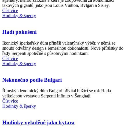
agentury, kterou založila a která je zodpovědná za komunikaci
takových gigantů, jako jsou Louis Vuitton, Bvlgari a Sisley.
Číst více
Hodinky & šperky
Hadí pokušení
Ikonický šperkařský dům přináší valentýnský výběr, v němž se
snoubí odvážný design s řemeslnou dokonalostí. Nové přírůstky do
řady Serpenti společně s působivými hodinkami
Číst více
Hodinky & šperky
Nekonečno podle Bulgari
Římský klenotnický dům Bulgari přivítal blížící se rok Hada
velkolepou výstavou Serpenti Infinito v Šanghaji.
Číst více
Hodinky & šperky
Hodinky vyladěné jako kytara