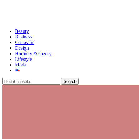
Beauty
Business
Cestování
Design
Hodinky & šperky
Lifestyle
Móda
Search