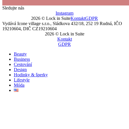
Sledujte nás
Instagram
2026 © Lock in Suite
Kontakt
GDPR
Vydává Icone village s.r.o., Sládkova 432/18, 252 19 Rudná, IČO
19210604, DIČ CZ19210604
2026 © Lock in Suite
Kontakt
GDPR
Beauty
Business
Cestování
Design
Hodinky & šperky
Lifestyle
Móda