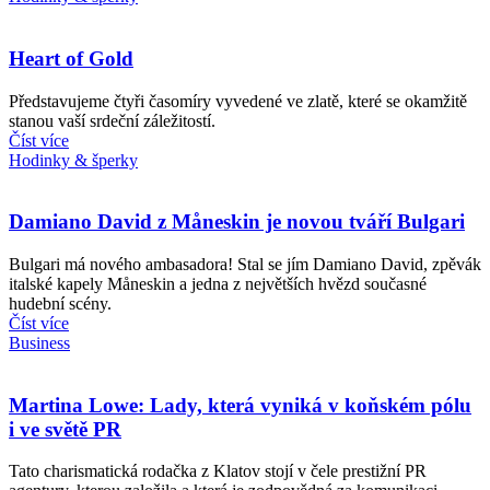
Heart of Gold
Představujeme čtyři časomíry vyvedené ve zlatě, které se okamžitě
stanou vaší srdeční záležitostí.
Číst více
Hodinky & šperky
Damiano David z Måneskin je novou tváří Bulgari
Bulgari má nového ambasadora! Stal se jím Damiano David, zpěvák
italské kapely Måneskin a jedna z největších hvězd současné
hudební scény.
Číst více
Business
Martina Lowe: Lady, která vyniká v koňském pólu
i ve světě PR
Tato charismatická rodačka z Klatov stojí v čele prestižní PR