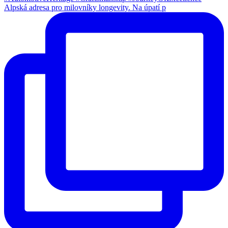
Alpská adresa pro milovníky longevity. Na úpatí p