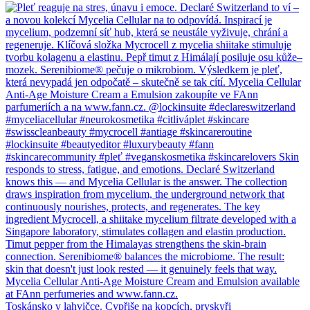
Toskánsko v lahvičce. Cypřiše na kopcích, pryskyři