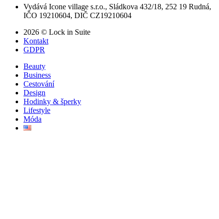
Vydává Icone village s.r.o., Sládkova 432/18, 252 19 Rudná,
IČO 19210604, DIČ CZ19210604
2026 © Lock in Suite
Kontakt
GDPR
Beauty
Business
Cestování
Design
Hodinky & šperky
Lifestyle
Móda