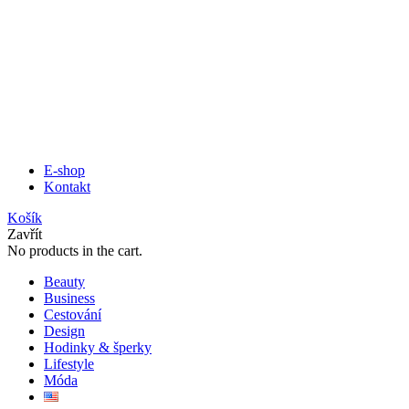
E-shop
Kontakt
Košík
Zavřít
No products in the cart.
Beauty
Business
Cestování
Design
Hodinky & šperky
Lifestyle
Móda