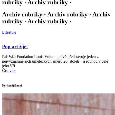
rubriky · Archiv rubriky ·
Archiv rubriky · Archiv rubriky · Archiv
rubriky · Archiv rubriky ·
Lifestyle
Pop art žije!
Pařížská Fondation Louis Vuitton právě představuje jeden z
nejvýznamnějších uměleckých směrů 20. století – a rovnou v celé
jeho šíři.
Číst více
Nejčtenější nyní