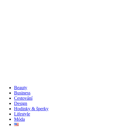
Beauty
Business
Cestování
Design
Hodinky & šperky
Lifestyle
Móda