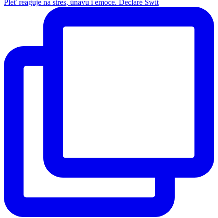
Pleť reaguje na stres, únavu i emoce. Declaré Swit