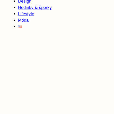
Design
Hodinky & šperky
Lifestyle
Móda