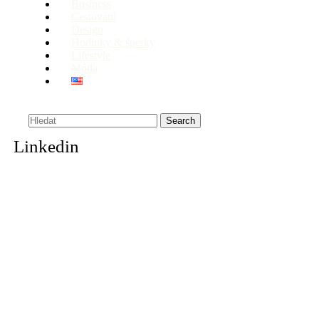
Business
Cestování
Design
Hodinky & šperky
Lifestyle
Móda
Search
Linkedin