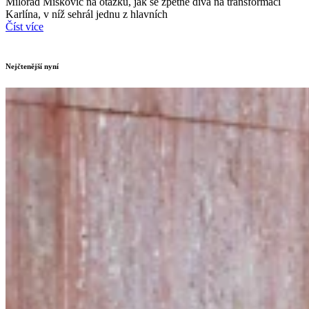
Milorad Mišković na otázku, jak se zpětně dívá na transformaci
Karlína, v níž sehrál jednu z hlavních
Číst více
Nejčtenější nyní