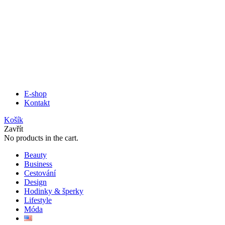
E-shop
Kontakt
Košík
Zavřít
No products in the cart.
Beauty
Business
Cestování
Design
Hodinky & šperky
Lifestyle
Móda