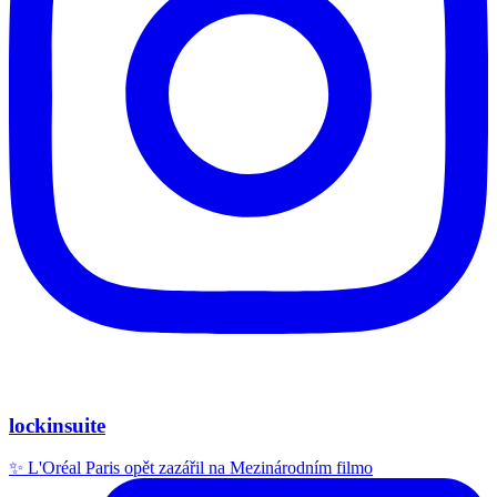
lockinsuite
✨ L'Oréal Paris opět zazářil na Mezinárodním filmo