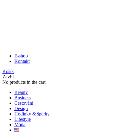
E-shop
Kontakt
Košík
Zavřít
No products in the cart.
Beauty
Business
Cestování
Design
Hodinky & šperky
Lifestyle
Móda