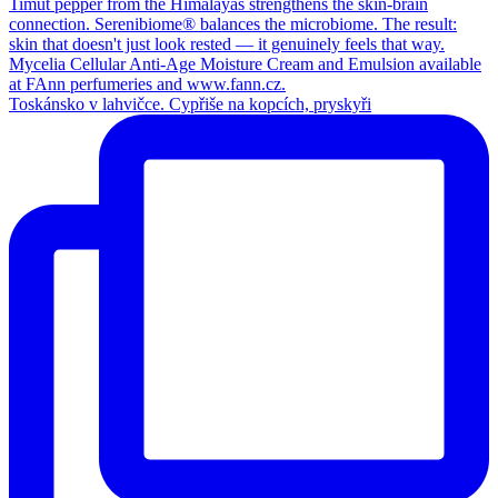
Toskánsko v lahvičce. Cypřiše na kopcích, pryskyři