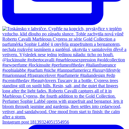
Instagram post 18139324051554956