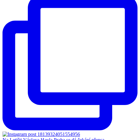
Na Letišti Václava Havla Praha se dá čekání přepsa