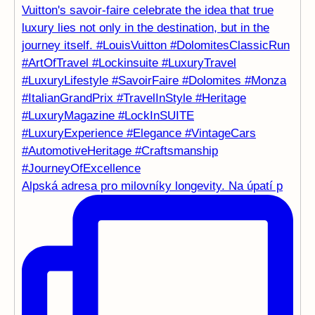
Alpská adresa pro milovníky longevity. Na úpatí p