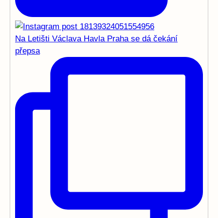
Na Letišti Václava Havla Praha se dá čekání
přepsa