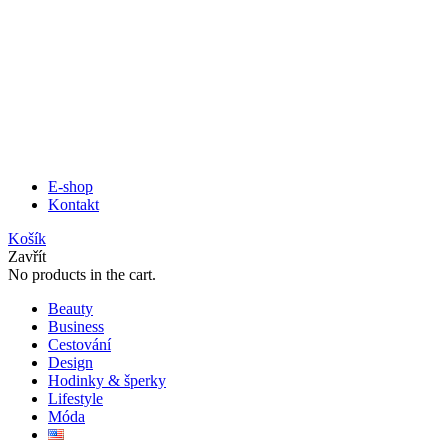
E-shop
Kontakt
Košík
Zavřít
No products in the cart.
Beauty
Business
Cestování
Design
Hodinky & šperky
Lifestyle
Móda