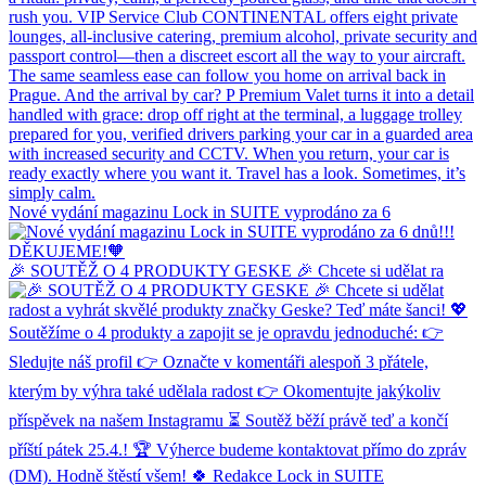
Nové vydání magazinu Lock in SUITE vyprodáno za 6
🎉 SOUTĚŽ O 4 PRODUKTY GESKE 🎉 Chcete si udělat ra