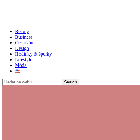
Beauty
Business
Cestování
Design
Hodinky & šperky
Lifestyle
Móda
Search