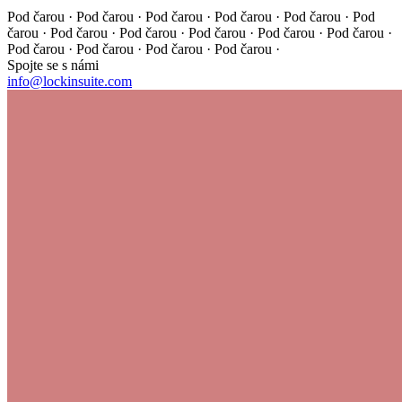
Pod čarou · Pod čarou · Pod čarou · Pod čarou · Pod čarou ·
Pod
čarou · Pod čarou · Pod čarou · Pod čarou · Pod čarou ·
Pod čarou ·
Pod čarou · Pod čarou · Pod čarou · Pod čarou ·
Spojte se s námi
info@lockinsuite.com