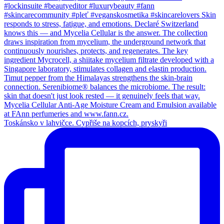
Toskánsko v lahvičce. Cypřiše na kopcích, pryskyři