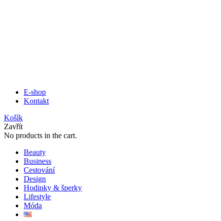
E-shop
Kontakt
Košík
Zavřít
No products in the cart.
Beauty
Business
Cestování
Design
Hodinky & šperky
Lifestyle
Móda