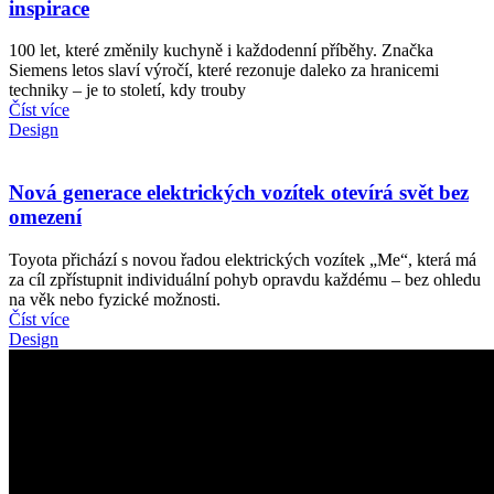
inspirace
100 let, které změnily kuchyně i každodenní příběhy. Značka
Siemens letos slaví výročí, které rezonuje daleko za hranicemi
techniky – je to století, kdy trouby
Číst více
Design
Nová generace elektrických vozítek otevírá svět bez
omezení
Toyota přichází s novou řadou elektrických vozítek „Me“, která má
za cíl zpřístupnit individuální pohyb opravdu každému – bez ohledu
na věk nebo fyzické možnosti.
Číst více
Design