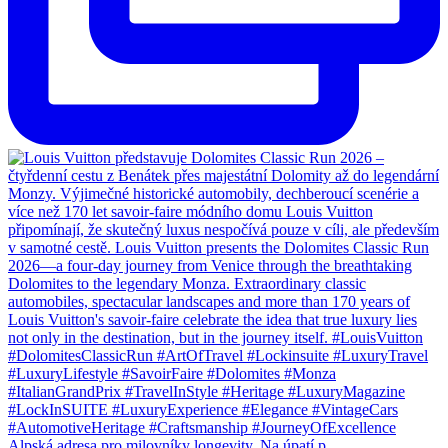
Alpská adresa pro milovníky longevity. Na úpatí p