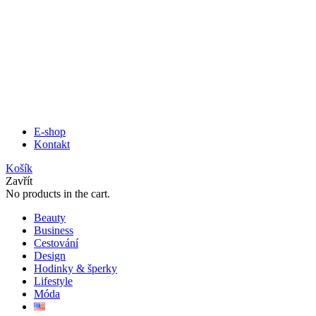
E-shop
Kontakt
Košík
Zavřít
No products in the cart.
Beauty
Business
Cestování
Design
Hodinky & šperky
Lifestyle
Móda