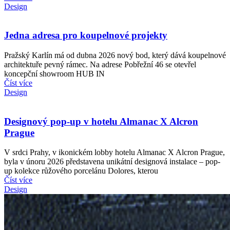
Design
Jedna adresa pro koupelnové projekty
Pražský Karlín má od dubna 2026 nový bod, který dává koupelnové
architektuře pevný rámec. Na adrese Pobřežní 46 se otevřel
koncepční showroom HUB IN
Číst více
Design
Designový pop-up v hotelu Almanac X Alcron
Prague
V srdci Prahy, v ikonickém lobby hotelu Almanac X Alcron Prague,
byla v únoru 2026 představena unikátní designová instalace – pop-
up kolekce růžového porcelánu Dolores, kterou
Číst více
Design