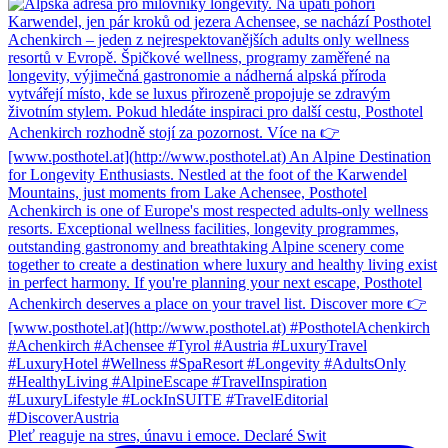
Pleť reaguje na stres, únavu i emoce. Declaré Swit