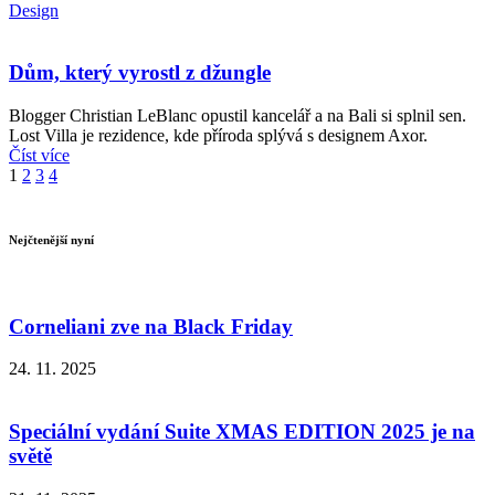
Design
Dům, který vyrostl z džungle
Blogger Christian LeBlanc opustil kancelář a na Bali si splnil sen.
Lost Villa je rezidence, kde příroda splývá s designem Axor.
Číst více
1
2
3
4
Nejčtenější nyní
Corneliani zve na Black Friday
24. 11. 2025
Speciální vydání Suite XMAS EDITION 2025 je na
světě