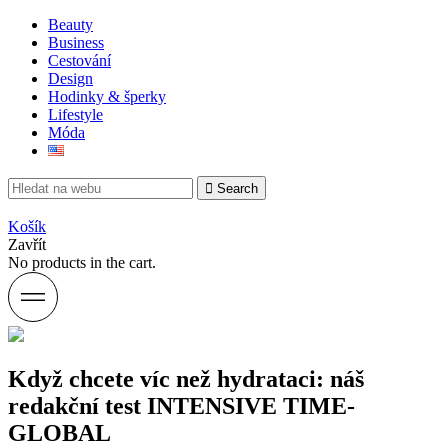
Beauty
Business
Cestování
Design
Hodinky & šperky
Lifestyle
Móda
Search
Košík
Zavřít
No products in the cart.
Když chcete víc než hydrataci: náš
redakční test INTENSIVE TIME-
GLOBAL