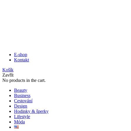
E-shop
Kontakt
Košík
Zavřít
No products in the cart.
Beauty
Business
Cestování
Design
Hodinky & šperky
Lifestyle
Móda