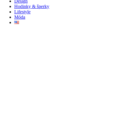
Design
Hodinky & šperky
Lifestyle
Móda