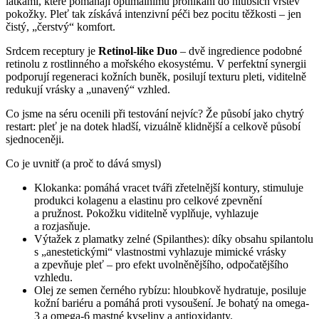
látkami, které pomáhají optimálnímu pronikání do hlubších vrstev
pokožky. Pleť tak získává intenzivní péči bez pocitu těžkosti – jen
čistý, „čerstvý“ komfort.
Srdcem receptury je
Retinol-like Duo
– dvě ingredience podobné
retinolu z rostlinného a mořského ekosystému. V perfektní synergii
podporují regeneraci kožních buněk, posilují texturu pleti, viditelně
redukují vrásky a „unavený“ vzhled.
Co jsme na séru ocenili při testování nejvíc? Že působí jako chytrý
restart: pleť je na dotek hladší, vizuálně klidnější a celkově působí
sjednoceněji.
Co je uvnitř (a proč to dává smysl)
Klokanka: pomáhá vracet tváři zřetelnější kontury, stimuluje
produkci kolagenu a elastinu pro celkové zpevnění
a pružnost. Pokožku viditelně vyplňuje, vyhlazuje
a rozjasňuje.
Výtažek z plamatky zelné (Spilanthes): díky obsahu spilantolu
s „anestetickými“ vlastnostmi vyhlazuje mimické vrásky
a zpevňuje pleť – pro efekt uvolněnějšího, odpočatějšího
vzhledu.
Olej ze semen černého rybízu: hloubkově hydratuje, posiluje
kožní bariéru a pomáhá proti vysoušení. Je bohatý na omega-
3 a omega-6 mastné kyseliny a antioxidanty.