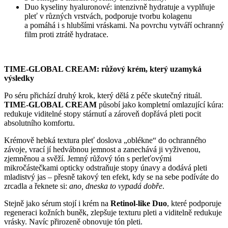
Duo kyseliny hyaluronové: intenzivně hydratuje a vyplňuje
pleť v různých vrstvách, podporuje tvorbu kolagenu
a pomáhá i s hlubšími vráskami. Na povrchu vytváří ochranný
film proti ztrátě hydratace.
TIME-GLOBAL CREAM: růžový krém, který uzamyká
výsledky
Po séru přichází druhý krok, který dělá z péče skutečný rituál.
TIME-GLOBAL CREAM
působí jako kompletní omlazující kúra:
redukuje viditelné stopy stárnutí a zároveň dopřává pleti pocit
absolutního komfortu.
Krémově hebká textura pleť doslova „oblékne“ do ochranného
závoje, vrací jí hedvábnou jemnost a zanechává ji vyživenou,
zjemněnou a svěží. Jemný růžový tón s perleťovými
mikročástečkami opticky odstraňuje stopy únavy a dodává pleti
mladistvý jas – přesně takový ten efekt, kdy se na sebe podíváte do
zrcadla a řeknete si:
ano, dneska to vypadá dobře
.
Stejně jako sérum stojí i krém na
Retinol-like Duo
, které podporuje
regeneraci kožních buněk, zlepšuje texturu pleti a viditelně redukuje
vrásky. Navíc přirozeně obnovuje tón pleti.