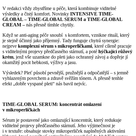
V redakci vždy zbystříme u péče, která kombinuje viditelné
výsledky a čistý komfort. Novinky
INTENSIVE TIME-
GLOBAL – TIME-GLOBAL SERUM a TIME-GLOBAL
CREAM –
nás přesně tímhle chytily.
Když se anti-aging péče snoubí s komfortem, vznikne rituál, který
je stejně účinný jako příjemný. Tady funguje chytrá synergie:
nejprve
komplexní sérum s mikroperličkami
, které cíleně pracuje
s viditelnými projevy předčasného stárnutí, a poté
hýčkající růžový
krém
, jenž vše uzamkne do pleti jako ochranný závoj a dopřeje jí
okamžitý pocit hebkosti, výživy a jasu.
Výsledek? Pleť působí pevnější, pružnější a odpočatější – s jemně
vyhlazeným povrchem a zdravě svěžím tónem. A přesně tenhle
efekt „dobře vyspané pleti“ nás bavil nejvíc.
TIME-GLOBAL SERUM: koncentrát omlazení
v mikroperličkách
Sérum je postavené jako omlazující koncentrát, který redukuje
viditelné projevy předčasného stárnutí. Jeho výjimečnost je
i v textuře: obsahuje stovky mikroperliček naplněných aktivními