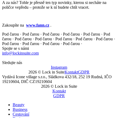
A za nás? Tohle je přesně ten typ novinky, kterou si necháte na
poličce vepředu – protože se k ní budete chtít vracet.
Zakoupíte na
www.fann.cz
.
Pod čarou · Pod čarou · Pod čarou · Pod čarou · Pod čarou ·
Pod
čarou · Pod čarou · Pod čarou · Pod čarou · Pod čarou ·
Pod čarou ·
Pod čarou · Pod čarou · Pod čarou · Pod čarou ·
Spojte se s námi
info@lockinsuite.com
Sledujte nás
Instagram
2026 © Lock in Suite
Kontakt
GDPR
Vydává Icone village s.r.o., Sládkova 432/18, 252 19 Rudná, IČO
19210604, DIČ CZ19210604
2026 © Lock in Suite
Kontakt
GDPR
Beauty
Business
Cestování