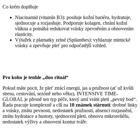
Co krém doplňuje
Niacinamid (vitamín B3): posiluje kožní bariéru, hydratuje,
sjednocuje a rozjasňuje. Podporuje kolagen, chrání kožní
vlákna a pomáhá redukovat vrásky zpevněním a obnovením
elasticity.
Výtažek z plamatky zelné (Spilanthes): vyhlazuje mimické
vrásky a zpevňuje pleť pro odpočatější vzhled.
Pro koho je tenhle „duo rituál“
Pokud máte pocit, že pleť ztrácí energii, jas a pružnost (ať už kvůli
stresu, cestování, sezóně nebo věku), INTENSIVE TIME-
GLOBAL je přesně ten typ péče, který umí vrátit pleti „pevný bod“.
Řada pracuje komplexně a cílí na
10 známek stárnutí
: drobné linky
a vrásky, ztrátu pevnosti, nedostatek pružnosti, absenci rozjasnění,
ztrátu hydratace a hustoty, sjednocení pleti, obnovu mikroreliéfu,
nedostatek výživy a obnovení kontur tváře.