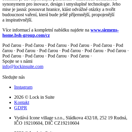
synonymem pro inovace, design i smysluplné technologie. Jeho
mise je jasná: posouvat hranice, klást odvážné otázky a tvořit
budoucnost vaření, která bude ještě příjemnější, propojenější
a inspirativnější.
Více informací a kompletní nabídku najdete na
www.siemens-
home.bsh-group.com/cz
Pod čarou · Pod čarou · Pod čarou · Pod čarou · Pod čarou ·
Pod
čarou · Pod čarou · Pod čarou · Pod čarou · Pod čarou ·
Pod čarou ·
Pod čarou · Pod čarou · Pod čarou · Pod čarou ·
Spojte se s námi
info@lockinsuite.com
Sledujte nás
Instagram
2026 © Lock in Suite
Kontakt
GDPR
Vydává Icone village s.r.o., Sládkova 432/18, 252 19 Rudná,
IČO 19210604, DIČ CZ19210604