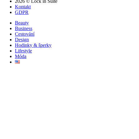
2026 © Lock in Suite
Kontakt
GDPR
Beauty
Business
Cestování
Design
Hodinky & šperky
Lifestyle
Móda