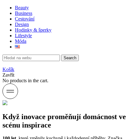
Beauty
Business
Cestování
Design
Hodinky & šperky
Lifestyle
Móda
Search
Košík
Zavřít
No products in the cart.
Když inovace proměňují domácnost ve
scénu inspirace
100 let
, které změnily kuchyně i každodenní příběhy. Značka