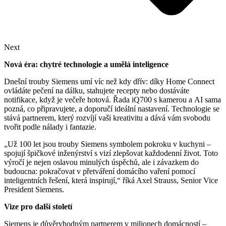
Next
Nová éra: chytré technologie a umělá inteligence
Dnešní trouby Siemens umí víc než kdy dřív: díky Home Connect
ovládáte pečení na dálku, stahujete recepty nebo dostáváte
notifikace, když je večeře hotová. Řada iQ700 s kamerou a AI sama
pozná, co připravujete, a doporučí ideální nastavení. Technologie se
stává partnerem, který rozvíjí vaši kreativitu a dává vám svobodu
tvořit podle nálady i fantazie.
„Už 100 let jsou trouby Siemens symbolem pokroku v kuchyni –
spojují špičkové inženýrství s vizí zlepšovat každodenní život. Toto
výročí je nejen oslavou minulých úspěchů, ale i závazkem do
budoucna: pokračovat v přetváření domácího vaření pomocí
inteligentních řešení, která inspirují,“ říká Axel Strauss, Senior Vice
President Siemens.
Vize pro další století
Siemens je důvěryhodným partnerem v milionech domácností –