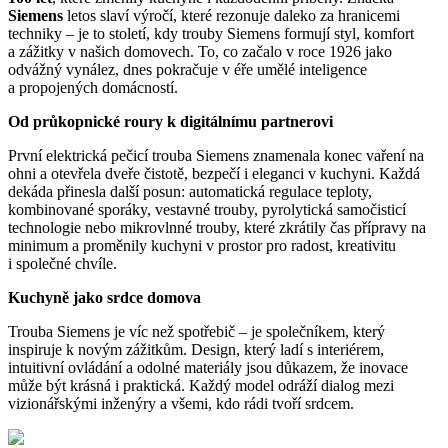
Siemens
letos slaví výročí, které rezonuje daleko za hranicemi
techniky – je to století, kdy trouby Siemens formují styl, komfort
a zážitky v našich domovech. To, co začalo v roce 1926 jako
odvážný vynález, dnes pokračuje v éře umělé inteligence
a propojených domácností.
Od průkopnické roury k digitálnímu partnerovi
První elektrická pečicí trouba Siemens znamenala konec vaření na
ohni a otevřela dveře čistotě, bezpečí i eleganci v kuchyni. Každá
dekáda přinesla další posun: automatická regulace teploty,
kombinované sporáky, vestavné trouby, pyrolytická samočisticí
technologie nebo mikrovlnné trouby, které zkrátily čas přípravy na
minimum a proměnily kuchyni v prostor pro radost, kreativitu
i společné chvíle.
Kuchyně jako srdce domova
Trouba Siemens je víc než spotřebič – je společníkem, který
inspiruje k novým zážitkům. Design, který ladí s interiérem,
intuitivní ovládání a odolné materiály jsou důkazem, že inovace
může být krásná i praktická. Každý model odráží dialog mezi
vizionářskými inženýry a všemi, kdo rádi tvoří srdcem.