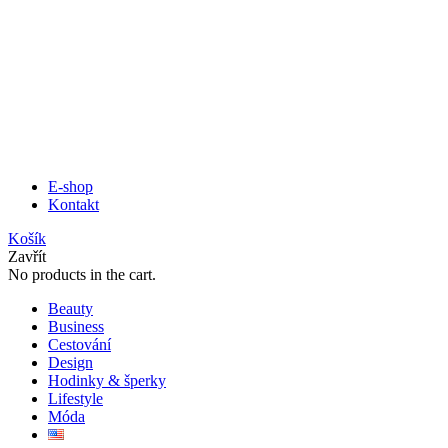
E-shop
Kontakt
Košík
Zavřít
No products in the cart.
Beauty
Business
Cestování
Design
Hodinky & šperky
Lifestyle
Móda