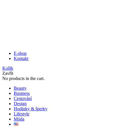
E-shop
Kontakt
Košík
Zavřít
No products in the cart.
Beauty
Business
Cestování
Design
Hodinky & šperky
Lifestyle
Móda