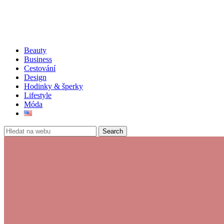
Beauty
Business
Cestování
Design
Hodinky & šperky
Lifestyle
Móda
Search