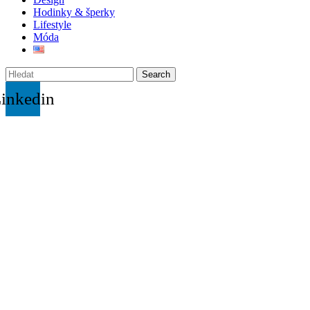
Hodinky & šperky
Lifestyle
Móda
Search
inkedin