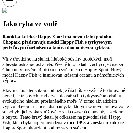
Jako ryba ve vodě
Ikonická kolekce Happy Sport má novou letní podobu.
Chopard představuje model Happy Fish s tyrkysovým
perleťovým číselníkem a tančící diamantovou rybkou.
Vlny třpytící se na slunci, hluboké odstíny tropických moří
a bezstarostná radost z léta. Přesně tuto náladu zachycuje značka
Chopard v novém přírůstku do své kolekce Happy Sport. Nový
model Happy Fish je inspirován krásami oceánu a námořnických
výprav.
Hlavní charakteristikou hodinek je číselník ze vzácné texturované
perleti, jejíž povrch je zbarven do zářivého tyrkysového odstínu
evokujícího hladinu prosluněného moře. V tomto akvatickém
výjevu plavou tři tančící diamanty, ke kterým se nově přidává volně
se pohybující rybka z růžového zlata osázená diamanty a s okem
z onyxu. Tento hravý detail je odkazem na původní sérii Happy
Fish, která byla poprvé uvedena v roce 1998 a vnesla do kolekce
Happy Sport okouzlení podmořským světem.