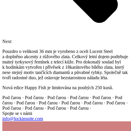
Next
Pouzdro o velikosti 36 mm je vyrobeno z oceli Lucent Steel
a doplněno akcenty z růžového zlata. Celkový letní dojem podtrhuje
matný tyrkysový řemínek z telecí kůže. Pro dokonalý soulad byl
k hodinkám vytvořen i přívěsek z 18karátového bílého zlata, který
nese stejný motiv tančících diamantů a půvabné rybky. Společně tak
tvoří radostné duo, jež oslavuje bezstarostnou náladu léta.
Nová edice Happy Fish je limitována na pouhých 250 kusů.
Pod čarou · Pod čarou · Pod čarou · Pod čarou · Pod čarou ·
Pod
čarou · Pod čarou · Pod čarou · Pod čarou · Pod čarou ·
Pod čarou ·
Pod čarou · Pod čarou · Pod čarou · Pod čarou ·
Spojte se s námi
info@lockinsuite.com