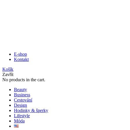
E-shop
Kontakt
Košík
Zavřít
No products in the cart.
Beauty
Business
Cestování
Design
Hodinky & šperky
Lifestyle
Móda