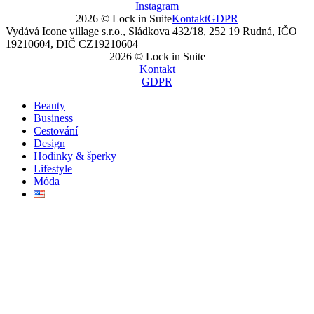
Instagram
2026 © Lock in Suite
Kontakt
GDPR
Vydává Icone village s.r.o., Sládkova 432/18, 252 19 Rudná, IČO
19210604, DIČ CZ19210604
2026 © Lock in Suite
Kontakt
GDPR
Beauty
Business
Cestování
Design
Hodinky & šperky
Lifestyle
Móda