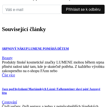
Související články
SRPNOVÝ NÁKUP LUMENE POMÁHÁ DĚTEM
Beauty
Produkty finské kosmetické značky LUMENE mohou během srpna
přinést radost také tam, kde je skutečně potřeba. Z každého výrobku
zakoupeného na e-shopu FAnn nebo
Číst více
Jazz pod hvězdami Mariánských Lázní: Falkensteiner slaví páté Jazzové
léto
Cestování
Čtyři večery, čtyři sestavy a jedno z nejpůvabnějších lázeňských