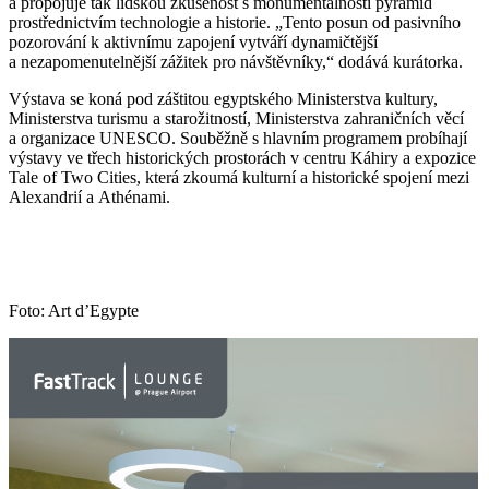
a propojuje tak lidskou zkušenost s monumentálností pyramid
prostřednictvím technologie a historie. „Tento posun od pasivního
pozorování k aktivnímu zapojení vytváří dynamičtější
a nezapomenutelnější zážitek pro návštěvníky,“ dodává kurátorka.
Výstava se koná pod záštitou egyptského Ministerstva kultury,
Ministerstva turismu a starožitností, Ministerstva zahraničních věcí
a organizace UNESCO. Souběžně s hlavním programem probíhají
výstavy ve třech historických prostorách v centru Káhiry a expozice
Tale of Two Cities, která zkoumá kulturní a historické spojení mezi
Alexandrií a Athénami.
Foto: Art d’Egypte