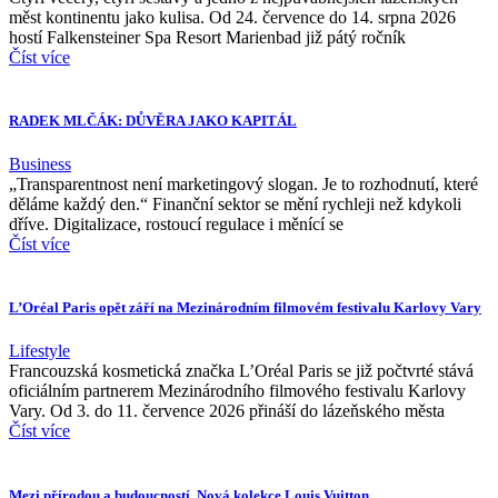
měst kontinentu jako kulisa. Od 24. července do 14. srpna 2026
hostí Falkensteiner Spa Resort Marienbad již pátý ročník
Číst více
RADEK MLČÁK: DŮVĚRA JAKO KAPITÁL
Business
„Transparentnost není marketingový slogan. Je to rozhodnutí, které
děláme každý den.“ Finanční sektor se mění rychleji než kdykoli
dříve. Digitalizace, rostoucí regulace i měnící se
Číst více
L’Oréal Paris opět září na Mezinárodním filmovém festivalu Karlovy Vary
Lifestyle
Francouzská kosmetická značka L’Oréal Paris se již počtvrté stává
oficiálním partnerem Mezinárodního filmového festivalu Karlovy
Vary. Od 3. do 11. července 2026 přináší do lázeňského města
Číst více
Mezi přírodou a budoucností. Nová kolekce Louis Vuitton