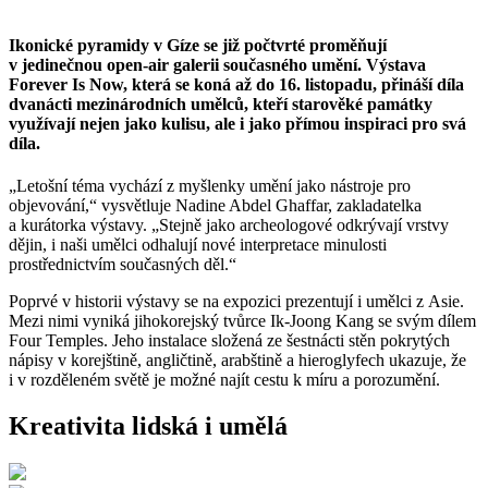
Ikonické pyramidy v Gíze se již počtvrté proměňují
v jedinečnou open-air galerii současného umění. Výstava
Forever Is Now, která se koná až do 16. listopadu, přináší díla
dvanácti mezinárodních umělců, kteří starověké památky
využívají nejen jako kulisu, ale i jako přímou inspiraci pro svá
díla.
„Letošní téma vychází z myšlenky umění jako nástroje pro
objevování,“ vysvětluje Nadine Abdel Ghaffar, zakladatelka
a kurátorka výstavy. „Stejně jako archeologové odkrývají vrstvy
dějin, i naši umělci odhalují nové interpretace minulosti
prostřednictvím současných děl.“
Poprvé v historii výstavy se na expozici prezentují i umělci z Asie.
Mezi nimi vyniká jihokorejský tvůrce Ik-Joong Kang se svým dílem
Four Temples. Jeho instalace složená ze šestnácti stěn pokrytých
nápisy v korejštině, angličtině, arabštině a hieroglyfech ukazuje, že
i v rozděleném světě je možné najít cestu k míru a porozumění.
Kreativita lidská i umělá