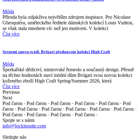
Móda
Příroda byla odjakživa největším zdrojem inspirace. Pro Nicolase
Ghesquièra, uměleckého ředitele dámských kolekcí Louis Vuitton,
se však stala mnohem víc než jen motivem. V kolekci
Číst více
Serpenti znovu svádí. Bvlgari představuje kolekci High Craft
Móda
Šperkařské dědictví, mistrovské řemeslo a současný design. Přesně
na těchto hodnotách staví módní dům Bvlgari svou novou kolekci
koženého zboží High Craft Spring/Summer 2026, která
Číst více
Previous
Next
Pod čarou · Pod čarou · Pod čarou · Pod čarou · Pod čarou ·
Pod
čarou · Pod čarou · Pod čarou · Pod čarou · Pod čarou ·
Pod čarou ·
Pod čarou · Pod čarou · Pod čarou · Pod čarou ·
Spojte se s námi
info@lockinsuite.com
Sledujte nás