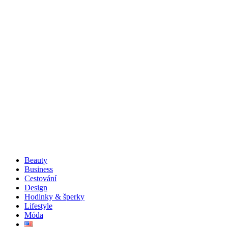
Beauty
Business
Cestování
Design
Hodinky & šperky
Lifestyle
Móda