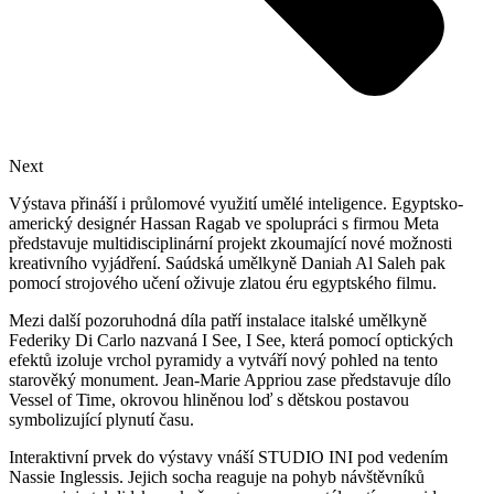
Next
Výstava přináší i průlomové využití umělé inteligence. Egyptsko-
americký designér Hassan Ragab ve spolupráci s firmou Meta
představuje multidisciplinární projekt zkoumající nové možnosti
kreativního vyjádření. Saúdská umělkyně Daniah Al Saleh pak
pomocí strojového učení oživuje zlatou éru egyptského filmu.
Mezi další pozoruhodná díla patří instalace italské umělkyně
Federiky Di Carlo nazvaná I See, I See, která pomocí optických
efektů izoluje vrchol pyramidy a vytváří nový pohled na tento
starověký monument. Jean-Marie Appriou zase představuje dílo
Vessel of Time, okrovou hliněnou loď s dětskou postavou
symbolizující plynutí času.
Interaktivní prvek do výstavy vnáší STUDIO INI pod vedením
Nassie Inglessis. Jejich socha reaguje na pohyb návštěvníků