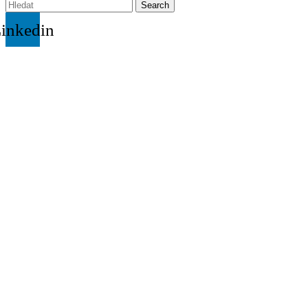
Search
inkedin