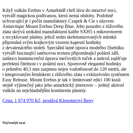
Když vulkán Erebus v Antarktidě chrlí lávu do mrazivé noci,
vytváří magickou podívanou, která nemá obdoby. Podobně
uchvacující je i počin manufaktury Czapek & Cie s názvem
Antarctique Mount Erebus Deep Blue. Jeho pouzdro z růžového
zlata skrývá unikátní manufakturní kalibr SXH5 s mikrorotorem
z recyklované platiny, jehož sedm skeletonizovaných můstků
připomíná svým krajkovým vzorem kapesní hodinky
z devatenáctého století. Speciální lamé úprava modrého číselníku
vytváří fascinující saténovou texturu připomínající polární záři,
zatímco luminiscenční úprava mečovitých ruček a indexů zajišťuje
perfektní čitelnost i v polární noci. Sportovně elegantní hodinky
o průměru 40,5 mm zaujmou nejen vodotěsností do 120 metrů, ale
i integrovaným řemínkem z růžového zlata s exkluzivním systémem
Easy Release. Mount Erebus je tak v limitované edici 100 kusů
stejně výjimečný jako jeho antarktický jmenovec – jediný aktivní
vulkán na nejchladnějším kontinentu planety.
Cena: 1 874 970 Kč, prodává Klenotnictví Beny
Nejčtenější nyní