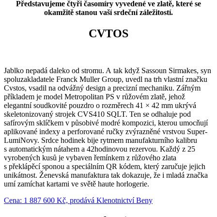
Představujeme čtyři časomíry vyvedené ve zlatě, které se
okamžitě stanou vaší srdeční záležitostí.
CVTOS
Jablko nepadá daleko od stromu. A tak když Sassoun Sirmakes, syn
spoluzakladatele Franck Muller Group, uvedl na trh vlastní značku
Cvstos, vsadil na odvážný design a precizní mechaniku. Zářným
příkladem je model Metropolitan PS v růžovém zlatě, jehož
elegantní soudkovité pouzdro o rozměrech 41 × 42 mm ukrývá
skeletonizovaný strojek CVS410 SQLT. Ten se odhaluje pod
safírovým sklíčkem v působivé modré kompozici, kterou umocňují
aplikované indexy a perforované ručky zvýrazněné vrstvou Super-
LumiNovy. Srdce hodinek bije rytmem manufakturního kalibru
s automatickým nátahem a 42hodinovou rezervou. Každý z 25
vyrobených kusů je vybaven řemínkem z růžového zlata
s překlápěcí sponou a speciálním QR kódem, který zaručuje jejich
unikátnost. Ženevská manufaktura tak dokazuje, že i mladá značka
umí zamíchat kartami ve světě haute horlogerie.
Cena: 1 887 600 Kč, prodává Klenotnictví Beny