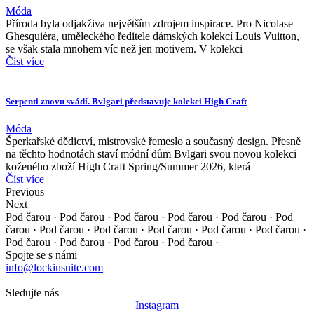
Móda
Příroda byla odjakživa největším zdrojem inspirace. Pro Nicolase
Ghesquièra, uměleckého ředitele dámských kolekcí Louis Vuitton,
se však stala mnohem víc než jen motivem. V kolekci
Číst více
Serpenti znovu svádí. Bvlgari představuje kolekci High Craft
Móda
Šperkařské dědictví, mistrovské řemeslo a současný design. Přesně
na těchto hodnotách staví módní dům Bvlgari svou novou kolekci
koženého zboží High Craft Spring/Summer 2026, která
Číst více
Previous
Next
Pod čarou · Pod čarou · Pod čarou · Pod čarou · Pod čarou ·
Pod
čarou · Pod čarou · Pod čarou · Pod čarou · Pod čarou ·
Pod čarou ·
Pod čarou · Pod čarou · Pod čarou · Pod čarou ·
Spojte se s námi
info@lockinsuite.com
Sledujte nás
Instagram