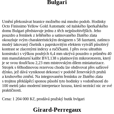
Bulgari
Umění překonávat hranice možného má mnoho podob. Hodinky
Octo Finissimo Yellow Gold Automatic od italského šperkařského
domu Bulgari představuje jednu z těch nejpůsobivějších. Jeho
pouzdro a řemínek z leštěného a satinovaného žlutého zlata
okouzluje svým charakteristickým designem s 58 fazetami, zatímco
modrý lakovaný číselník s paprskovitým efektem vytváří působivý
kontrast se zlacenými indexy a ručičkami. I přes svou ultrathin
konstrukci s výškou pouhých 6,4 mm ukrývá pouzdro o průměru 40
mm manufakturní kalibr BVL138 s platinovým mikrorotorem, který
je se svou tloušťkou 2,23 mm mistrovským dílem miniaturizace.
Strojek s 60hodinovou rezervou chodu lze obdivovat přes safírové
dýnko, jež dává vyniknout dekoraci v podobě ženevských pruhů
a kruhového zrnění. Na integrovaném řemínku ze žlutého zlata
s trojitou překlápěcí sponou působí tyto hodinky s vodotěsností do
100 metrů jako moderní interpretace luxusu, která neztrácí nic ze své
praktičnosti.
Cena: 1 204 000 Kč, prodává pražský butik bvlgari
Girard-Perregaux