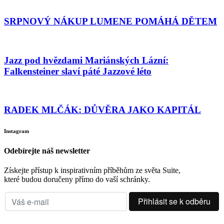
SRPNOVÝ NÁKUP LUMENE POMÁHÁ DĚTEM
Jazz pod hvězdami Mariánských Lázní:
Falkensteiner slaví páté Jazzové léto
RADEK MLČÁK: DŮVĚRA JAKO KAPITÁL
Instagram
Odebírejte náš newsletter
Získejte přístup k inspirativním příběhům ze světa Suite,
které budou doručeny přímo do vaší schránky.