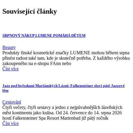
Související články
SRPNOVÝ NÁKUP LUMENE POMÁHÁ DĚTEM
Beauty
Produkty finské kosmetické značky LUMENE mohou během srpna
přinést radost také tam, kde je skutečně potřeba. Z každého výrobku
zakoupeného na e-shopu FAnn nebo
Číst více
Jazz pod hvězdami Mariánských Lázní: Falkensteiner slaví páté Jazzové
léto
Cestování
Čtyři večery, čtyři sestavy a jedno z nejpůvabnějších lázeňských
měst kontinentu jako kulisa. Od 24. července do 14. srpna 2026
hostí Falkensteiner Spa Resort Marienbad již pátý ročník
Číst více