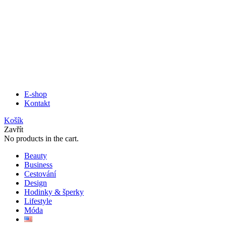
E-shop
Kontakt
Košík
Zavřít
No products in the cart.
Beauty
Business
Cestování
Design
Hodinky & šperky
Lifestyle
Móda