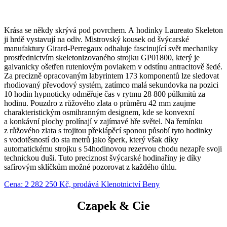
Krása se někdy skrývá pod povrchem. A hodinky Laureato Skeleton
ji hrdě vystavují na odiv. Mistrovský kousek od švýcarské
manufaktury Girard-Perregaux odhaluje fascinující svět mechaniky
prostřednictvím skeletonizovaného strojku GP01800, který je
galvanicky ošetřen ruteniovým povlakem v odstínu antracitově šedé.
Za precizně opracovaným labyrintem 173 komponentů lze sledovat
rhodiovaný převodový systém, zatímco malá sekundovka na pozici
10 hodin hypnoticky odměřuje čas v rytmu 28 800 půlkmitů za
hodinu. Pouzdro z růžového zlata o průměru 42 mm zaujme
charakteristickým osmihranným designem, kde se konvexní
a konkávní plochy prolínají v zajímavé hře světel. Na řemínku
z růžového zlata s trojitou překlápěcí sponou působí tyto hodinky
s vodotěsností do sta metrů jako šperk, který však díky
automatickému strojku s 54hodinovou rezervou chodu nezapře svoji
technickou duši. Tuto preciznost švýcarské hodinařiny je díky
safírovým sklíčkům možné pozorovat z každého úhlu.
Cena: 2 282 250 Kč, prodává Klenotnictví Beny
Czapek & Cie