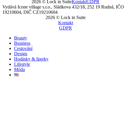
2026 © Lock in Suite
Kontakt
GDPR
Vydává Icone village s.r.o., Sládkova 432/18, 252 19 Rudná, IČO
19210604, DIČ CZ19210604
2026 © Lock in Suite
Kontakt
GDPR
Beauty
Business
Cestování
Design
Hodinky & šperky
Lifestyle
Móda