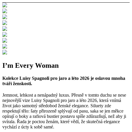
I’m Every Woman
Kolekce Luisy Spagnoli pro jaro a léto 2026 je oslavou mnoha
tváří ženskosti.
Jemnost, lehkost a nenápadný luxus. Přesně v tomto duchu se nese
nejnovější vize Luisy Spagnoli pro jaro a léto 2026, která vnímá
život jako samotný středobod ženské elegance. Siluety zde
respektují tělo: šaty přirozeně splývají od pasu, saka se jen měkce
opírají o boky a rafiová bustier postavu spíše zdůrazňují, než aby ji
svírala. Řada je poctou ženám, které vědí, že skutečná elegance
vychází z úcty k sobě samé.