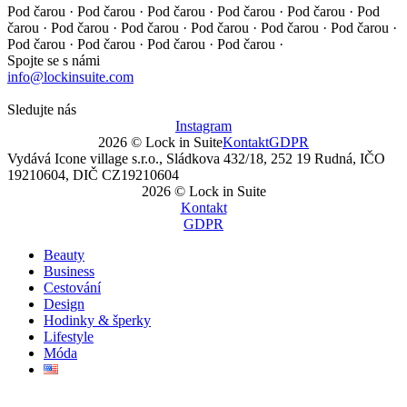
Pod čarou · Pod čarou · Pod čarou · Pod čarou · Pod čarou ·
Pod
čarou · Pod čarou · Pod čarou · Pod čarou · Pod čarou ·
Pod čarou ·
Pod čarou · Pod čarou · Pod čarou · Pod čarou ·
Spojte se s námi
info@lockinsuite.com
Sledujte nás
Instagram
2026 © Lock in Suite
Kontakt
GDPR
Vydává Icone village s.r.o., Sládkova 432/18, 252 19 Rudná, IČO
19210604, DIČ CZ19210604
2026 © Lock in Suite
Kontakt
GDPR
Beauty
Business
Cestování
Design
Hodinky & šperky
Lifestyle
Móda