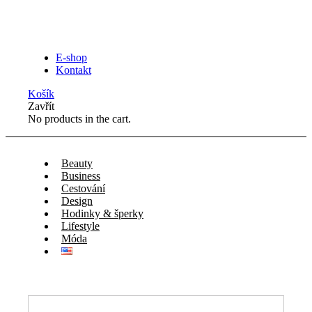
E-shop
Kontakt
Košík
Zavřít
No products in the cart.
Beauty
Business
Cestování
Design
Hodinky & šperky
Lifestyle
Móda