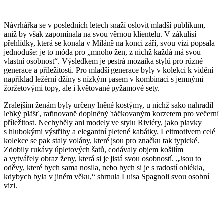
Návrhářka se v posledních letech snaží oslovit mladší publikum,
aniž by však zapomínala na svou věrnou klientelu. V zákulisí
přehlídky, která se konala v Miláně na konci září, svou vizi popsala
jednoduše: je to móda pro „mnoho žen, z nichž každá má svou
vlastní osobnost“. Výsledkem je pestrá mozaika stylů pro různé
generace a příležitosti. Pro mladší generace byly v kolekci k vidění
například ležérní džíny s nízkým pasem v kombinaci s jemnými
žoržetovými topy, ale i květované pyžamové sety.
Zralejším ženám byly určeny lněné kostýmy, u nichž sako nahradil
lehký plášť, rafinovaně doplněný háčkovaným korzetem pro večerní
příležitost. Nechyběly ani modely ve stylu Riviéry, jako plavky
s hlubokými výstřihy a elegantní pletené kabátky. Leitmotivem celé
kolekce se pak staly volány, které jsou pro značku tak typické.
Zdobily rukávy úpletových šatů, dodávaly objem košilím
a vytvářely obraz ženy, která si je jistá svou osobností. „Jsou to
oděvy, které bych sama nosila, nebo bych si je s radostí oblékla,
kdybych byla v jiném věku,“ shrnula Luisa Spagnoli svou osobní
vizi.