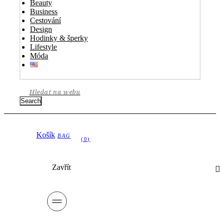
Beauty
Business
Cestování
Design
Hodinky & šperky
Lifestyle
Móda
Search
Košík
Zavřít