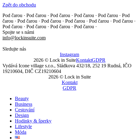
Zpět do obchodu
Pod čarou · Pod čarou · Pod čarou · Pod čarou · Pod čarou ·
Pod
čarou · Pod čarou · Pod čarou · Pod čarou · Pod čarou ·
Pod čarou ·
Pod čarou · Pod čarou · Pod čarou · Pod čarou ·
Spojte se s námi
info@lockinsuite.com
Sledujte nás
Instagram
2026 © Lock in Suite
Kontakt
GDPR
Vydává Icone village s.r.o., Sládkova 432/18, 252 19 Rudná, IČO
19210604, DIČ CZ19210604
2026 © Lock in Suite
Kontakt
GDPR
Beauty
Business
Cestování
Design
Hodinky & šperky
Lifestyle
Móda