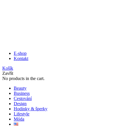
E-shop
Kontakt
Košík
Zavřít
No products in the cart.
Beauty
Business
Cestování
Design
Hodinky & šperky
Lifestyle
Móda