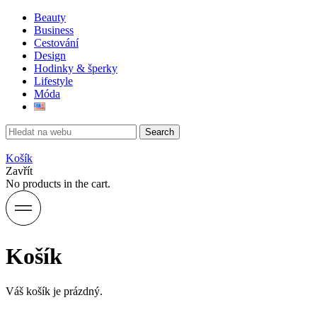
Beauty
Business
Cestování
Design
Hodinky & šperky
Lifestyle
Móda
Search
Košík
Zavřít
No products in the cart.
Košík
Váš košík je prázdný.