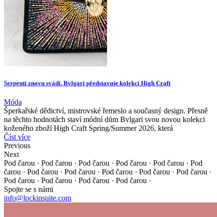
Serpenti znovu svádí. Bvlgari představuje kolekci High Craft
Móda
Šperkařské dědictví, mistrovské řemeslo a současný design. Přesně
na těchto hodnotách staví módní dům Bvlgari svou novou kolekci
koženého zboží High Craft Spring/Summer 2026, která
Číst více
Previous
Next
Pod čarou · Pod čarou · Pod čarou · Pod čarou · Pod čarou ·
Pod
čarou · Pod čarou · Pod čarou · Pod čarou · Pod čarou ·
Pod čarou ·
Pod čarou · Pod čarou · Pod čarou · Pod čarou ·
Spojte se s námi
info@lockinsuite.com