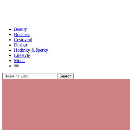
Beauty
Business
Cestování
Design
Hodinky & šperky
Lifestyle
Móda
Search