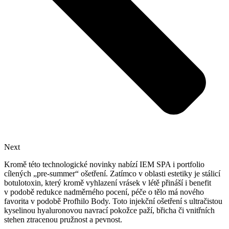
Next
Kromě této technologické novinky nabízí IEM SPA i portfolio
cílených „pre-summer“ ošetření. Zatímco v oblasti estetiky je stálicí
botulotoxin, který kromě vyhlazení vrásek v létě přináší i benefit
v podobě redukce nadměrného pocení, péče o tělo má nového
favorita v podobě Profhilo Body. Toto injekční ošetření s ultračistou
kyselinou hyaluronovou navrací pokožce paží, břicha či vnitřních
stehen ztracenou pružnost a pevnost.