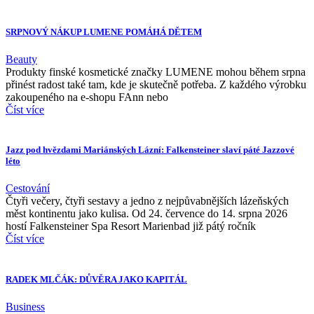
SRPNOVÝ NÁKUP LUMENE POMÁHÁ DĚTEM
Beauty
Produkty finské kosmetické značky LUMENE mohou během srpna
přinést radost také tam, kde je skutečně potřeba. Z každého výrobku
zakoupeného na e-shopu FAnn nebo
Číst více
Jazz pod hvězdami Mariánských Lázní: Falkensteiner slaví páté Jazzové
léto
Cestování
Čtyři večery, čtyři sestavy a jedno z nejpůvabnějších lázeňských
měst kontinentu jako kulisa. Od 24. července do 14. srpna 2026
hostí Falkensteiner Spa Resort Marienbad již pátý ročník
Číst více
RADEK MLČÁK: DŮVĚRA JAKO KAPITÁL
Business