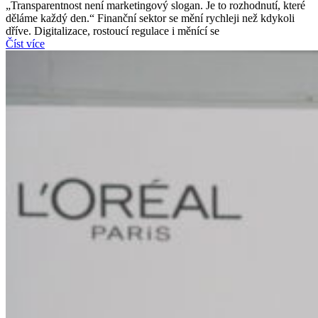
„Transparentnost není marketingový slogan. Je to rozhodnutí, které
děláme každý den.“ Finanční sektor se mění rychleji než kdykoli
dříve. Digitalizace, rostoucí regulace i měnící se
Číst více