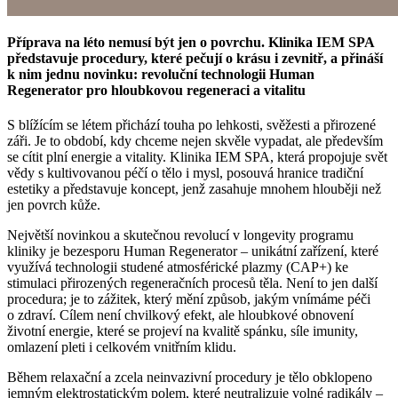
Příprava na léto nemusí být jen o povrchu. Klinika IEM SPA
představuje procedury, které pečují o krásu i zevnitř, a přináší
k nim jednu novinku: revoluční technologii Human
Regenerator pro hloubkovou regeneraci a vitalitu
S blížícím se létem přichází touha po lehkosti, svěžesti a přirozené
záři. Je to období, kdy chceme nejen skvěle vypadat, ale především
se cítit plní energie a vitality. Klinika IEM SPA, která propojuje svět
vědy s kultivovanou péčí o tělo i mysl, posouvá hranice tradiční
estetiky a představuje koncept, jenž zasahuje mnohem hlouběji než
jen povrch kůže.
Největší novinkou a skutečnou revolucí v longevity programu
kliniky je bezesporu Human Regenerator – unikátní zařízení, které
využívá technologii studené atmosférické plazmy (CAP+) ke
stimulaci přirozených regeneračních procesů těla. Není to jen další
procedura; je to zážitek, který mění způsob, jakým vnímáme péči
o zdraví. Cílem není chvilkový efekt, ale hloubkové obnovení
životní energie, které se projeví na kvalitě spánku, síle imunity,
omlazení pleti i celkovém vnitřním klidu.
Během relaxační a zcela neinvazivní procedury je tělo obklopeno
jemným elektrostatickým polem, které neutralizuje volné radikály –