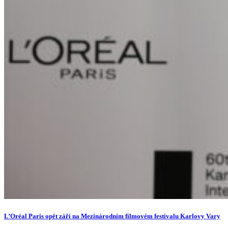
L’Oréal Paris opět září na Mezinárodním filmovém festivalu Karlovy Vary