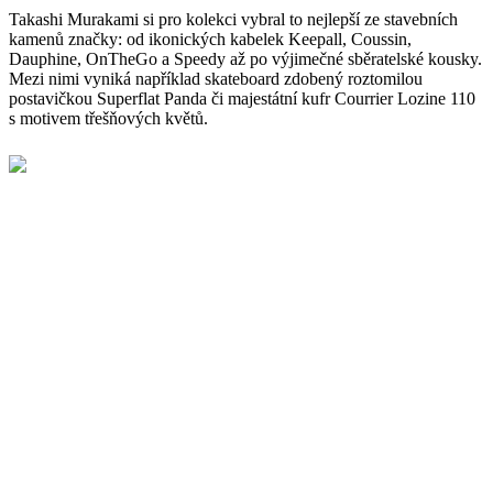
Takashi Murakami si pro kolekci vybral to nejlepší ze stavebních
kamenů značky: od ikonických kabelek Keepall, Coussin,
Dauphine, OnTheGo a Speedy až po výjimečné sběratelské kousky.
Mezi nimi vyniká například skateboard zdobený roztomilou
postavičkou Superflat Panda či majestátní kufr Courrier Lozine 110
s motivem třešňových květů.