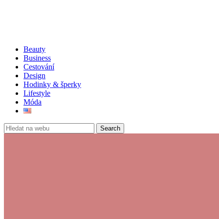
Beauty
Business
Cestování
Design
Hodinky & šperky
Lifestyle
Móda
Search