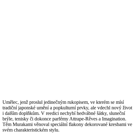
Umělec, jenž proslul jedinečným rukopisem, ve kterém se mísí
tradiční japonské umění a popkulturní prvky, ale vdechl nový život
i dalším doplňkům. V reedici nechybí hedvábné šátky, sluneční
brýle, tenisky či dokonce parfémy Attrape-Rêves a Imagination.
Těm Murakami věnoval speciální flakony dekorované kresbami ve
svém charakteristickém stylu.