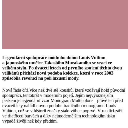
Legendární spolupráce módního domu Louis Vuitton
a japonského umělce Takashiho Murakamiho se vrací ve
velkém stylu. Po dvaceti letech od prvního spojení těchto dvou
velikánů přichází nová podoba kolekce, která v roce 2003
způsobila revoluci na poli luxusní módy.
Nová řada čítá více než dvě stě kousků, které vzdávají hold původní
spolupráci, tentokrát v moderním pojetí. Jejím nejvýraznějším
prvkem je legendární vzor Monogram Multicolore – právě ten před
dvaceti lety nabídl novou podobu tradičního monogramu Louis
Vuitton, což se
v historii značky stalo vůbec poprvé
.
V reedici září
ve třiatřiceti barvách a díky nejmodernějším technologiím tisku
vypadá živěji než kdy předtím.