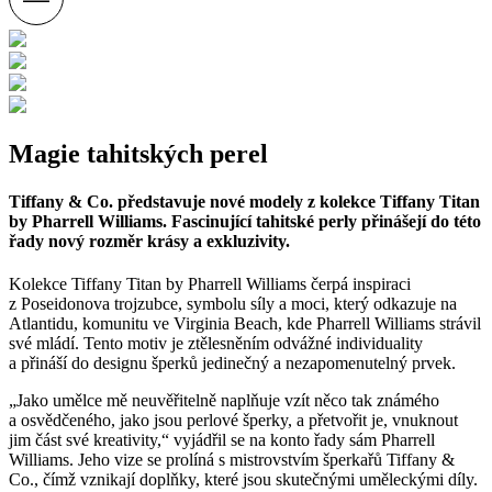
Magie tahitských perel
Tiffany & Co. představuje nové modely z kolekce Tiffany Titan
by Pharrell Williams. Fascinující tahitské perly přinášejí do této
řady nový rozměr krásy a exkluzivity.
Kolekce Tiffany Titan by Pharrell Williams čerpá inspiraci
z Poseidonova trojzubce, symbolu síly a moci, který odkazuje na
Atlantidu, komunitu ve Virginia Beach, kde Pharrell Williams strávil
své mládí. Tento motiv je ztělesněním odvážné individuality
a přináší do designu šperků jedinečný a nezapomenutelný prvek.
„Jako umělce mě neuvěřitelně naplňuje vzít něco tak známého
a osvědčeného, jako jsou perlové šperky, a přetvořit je, vnuknout
jim část své kreativity,“ vyjádřil se na konto řady sám
Pharrell
Williams.
Jeho vize se prolíná s mistrovstvím šperkařů Tiffany &
Co., čímž vznikají doplňky, které jsou skutečnými uměleckými díly.