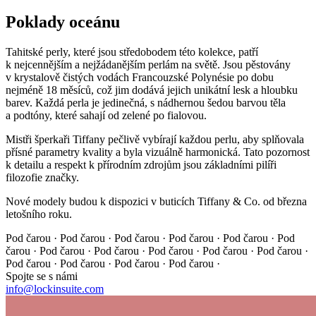
Poklady oceánu
Tahitské perly, které jsou středobodem této kolekce, patří
k nejcennějším a nejžádanějším perlám na světě. Jsou pěstovány
v krystalově čistých vodách Francouzské Polynésie po dobu
nejméně 18 měsíců, což jim dodává jejich unikátní lesk a hloubku
barev. Každá perla je jedinečná, s nádhernou šedou barvou těla
a podtóny, které sahají od zelené po fialovou.
Mistři šperkaři Tiffany pečlivě vybírají každou perlu, aby splňovala
přísné parametry kvality a byla vizuálně harmonická. Tato pozornost
k detailu a respekt k přírodním zdrojům jsou základními pilíři
filozofie značky.
Nové modely budou k dispozici v buticích Tiffany & Co. od března
letošního roku.
Pod čarou · Pod čarou · Pod čarou · Pod čarou · Pod čarou ·
Pod
čarou · Pod čarou · Pod čarou · Pod čarou · Pod čarou ·
Pod čarou ·
Pod čarou · Pod čarou · Pod čarou · Pod čarou ·
Spojte se s námi
info@lockinsuite.com