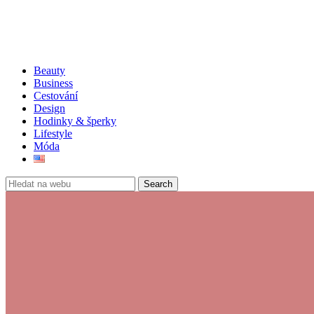
Beauty
Business
Cestování
Design
Hodinky & šperky
Lifestyle
Móda
Search