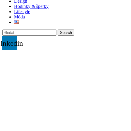
Design
Hodinky & šperky
Lifestyle
Móda
Search
inkedin