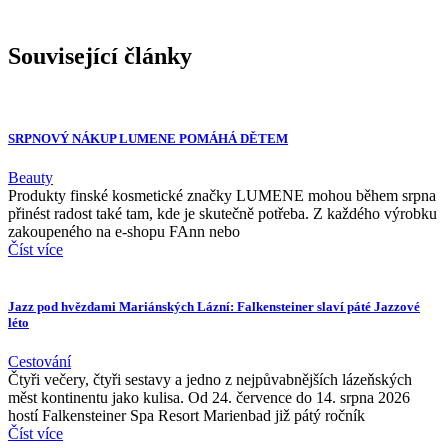
Související články
SRPNOVÝ NÁKUP LUMENE POMÁHÁ DĚTEM
Beauty
Produkty finské kosmetické značky LUMENE mohou během srpna
přinést radost také tam, kde je skutečně potřeba. Z každého výrobku
zakoupeného na e-shopu FAnn nebo
Číst více
Jazz pod hvězdami Mariánských Lázní: Falkensteiner slaví páté Jazzové
léto
Cestování
Čtyři večery, čtyři sestavy a jedno z nejpůvabnějších lázeňských
měst kontinentu jako kulisa. Od 24. července do 14. srpna 2026
hostí Falkensteiner Spa Resort Marienbad již pátý ročník
Číst více