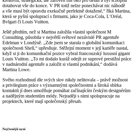
kreativní, strategická, ale zároveň mít oko pro detail a být schopna
dotahovat vše do konce. V PR totiž nelze ponechávat nic náhodě
a vše musí být opravdu exekučně perfektně dotažené,“ říká Martina,
která se pyšní spoluprací s firmami, jako je Coca-Cola, L’Oréal,
Bvlgari či Louis Vuitton.
Ještě předtím, než si Martina založila vlastní společnost M
Consulting, působila v největší světové nezávislé PR agentuře
Edelman v Londýně. „Zde jsem se starala o globální komunikaci
společnosti Shell,“ upřesňuje. Stěžejní moment v její kariéře nastal,
když si ji do komunikační pozice vybral francouzský luxusní gigant
Louis Vuitton. „To mi dodalo kuráž odejít ze suprové prestižní práce
v nadnárodní agentuře a založit si vlastní podnikání,“ dodává
Martina Lowe.
Svého rozhodnutí dle svých slov nikdy nelitovala – právě možnost
a privilegium práce s významnými společnostmi a široká sbírka
kontaktů jí dnes umožňuje pomáhat začínajícím českým designérům
a nadějným studentům módy. Nejraději s nimi spolupracuje na
projektech, které mají společenský přesah.
Nejčtenější nyní