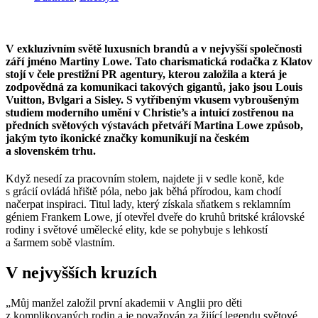
V exkluzivním světě luxusních brandů a v nejvyšší společnosti
září jméno Martiny Lowe. Tato charismatická rodačka z Klatov
stojí v čele prestižní PR agentury, kterou založila a která je
zodpovědná za komunikaci takových gigantů, jako jsou Louis
Vuitton, Bvlgari a Sisley. S vytříbeným vkusem vybroušeným
studiem moderního umění v Christie’s a intuicí zostřenou na
předních světových výstavách přetváří Martina Lowe způsob,
jakým tyto ikonické značky komunikují na českém
a slovenském trhu.
Když nesedí za pracovním stolem, najdete ji v sedle koně, kde
s grácií ovládá hřiště póla, nebo jak běhá přírodou, kam chodí
načerpat inspiraci. Titul lady, který získala sňatkem s reklamním
géniem Frankem Lowe, jí otevřel dveře do kruhů britské královské
rodiny i světové umělecké elity, kde se pohybuje s lehkostí
a šarmem sobě vlastním.
V nejvyšších kruzích
„Můj manžel založil první akademii v Anglii pro děti
z komplikovaných rodin a je považován za žijící legendu světové