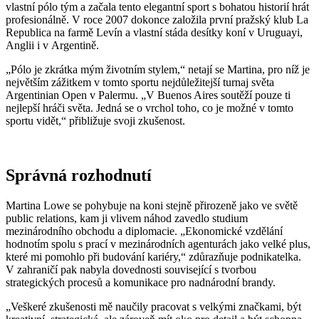
vlastní pólo tým a začala tento elegantní sport s bohatou historií hrát
profesionálně. V roce 2007 dokonce založila první pražský klub La
Republica na farmě Levín a vlastní stáda desítky koní v Uruguayi,
Anglii i v Argentině.
„Pólo je zkrátka mým životním stylem,“ netají se Martina, pro níž je
největším zážitkem v tomto sportu nejdůležitejší turnaj světa
Argentinian Open v Palermu. „V Buenos Aires soutěží pouze ti
nejlepší hráči světa. Jedná se o vrchol toho, co je možné v tomto
sportu vidět,“ přibližuje svoji zkušenost.
Správná rozhodnutí
Martina Lowe se pohybuje na koni stejně přirozeně jako ve světě
public relations, kam ji vlivem náhod zavedlo studium
mezinárodního obchodu a diplomacie. „Ekonomické vzdělání
hodnotím spolu s prací v mezinárodních agenturách jako velké plus,
které mi pomohlo při budování kariéry,“ zdůrazňuje podnikatelka.
V zahraničí pak nabyla dovednosti související s tvorbou
strategických procesů a komunikace pro nadnárodní brandy.
„Veškeré zkušenosti mě naučily pracovat s velkými značkami, být