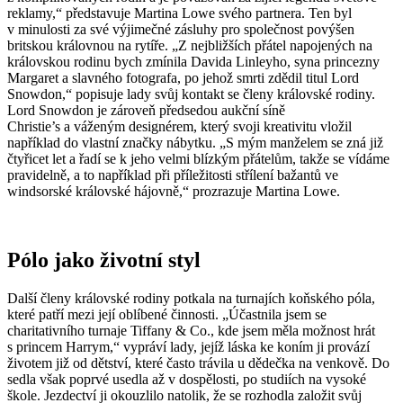
reklamy,“ představuje Martina Lowe svého partnera. Ten byl
v minulosti za své výjimečné zásluhy pro společnost povýšen
britskou královnou na rytíře. „Z nejbližších přátel napojených na
královskou rodinu bych zmínila Davida Linleyho, syna princezny
Margaret a slavného fotografa, po jehož smrti zdědil titul Lord
Snowdon,“ popisuje lady svůj kontakt se členy královské rodiny.
Lord Snowdon je zároveň předsedou aukční síně
Christie’s a váženým designérem, který svoji kreativitu vložil
například do vlastní značky nábytku. „S mým manželem se zná již
čtyřicet let a řadí se k jeho velmi blízkým přátelům, takže se vídáme
pravidelně, a to například při příležitosti střílení bažantů ve
windsorské královské hájovně,“ prozrazuje Martina Lowe.
Pólo jako životní styl
Další členy královské rodiny potkala na turnajích koňského póla,
které patří mezi její oblíbené činnosti. „Účastnila jsem se
charitativního turnaje Tiffany & Co., kde jsem měla možnost hrát
s princem Harrym,“ vypráví lady, jejíž láska ke koním ji provází
životem již od dětství, které často trávila u dědečka na venkově. Do
sedla však poprvé usedla až v dospělosti, po studiích na vysoké
škole. Jezdectví ji okouzlilo natolik, že se rozhodla založit svůj