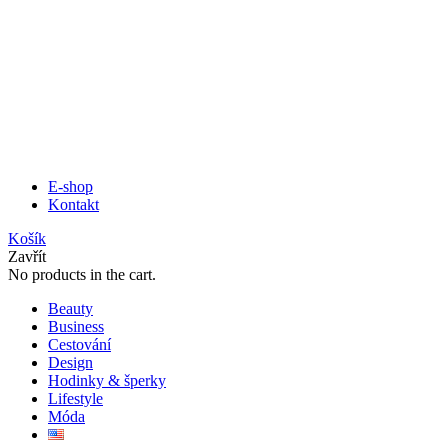
E-shop
Kontakt
Košík
Zavřít
No products in the cart.
Beauty
Business
Cestování
Design
Hodinky & šperky
Lifestyle
Móda