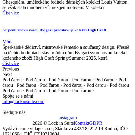
Ghesquièra, uměleckého ředitele dámských kolekcí Louis Vuitton,
se však stala mnohem víc než jen motivem. V kolekci
Číst více
Serpenti znovu svádí. Bvlgari představuje kolekci High Craft
Móda
Šperkařské dědictví, mistrovské řemeslo a současný design. Přesně
na těchto hodnotách staví módní dům Bvlgari svou novou kolekci
koženého zboží High Craft Spring/Summer 2026, která
Číst více
Previous
Next
Pod čarou · Pod čarou · Pod čarou · Pod čarou · Pod čarou ·
Pod
čarou · Pod čarou · Pod čarou · Pod čarou · Pod čarou ·
Pod čarou ·
Pod čarou · Pod čarou · Pod čarou · Pod čarou ·
Spojte se s námi
info@lockinsuite.com
Sledujte nás
Instagram
2026 © Lock in Suite
Kontakt
GDPR
Vydává Icone village s.r.o., Sládkova 432/18, 252 19 Rudná, IČO
19210604, DIČ CZ19210604