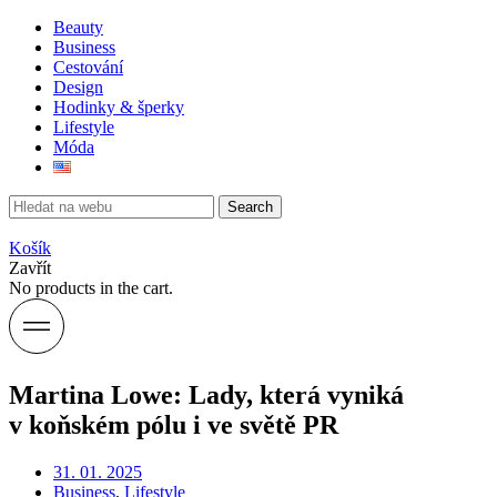
Beauty
Business
Cestování
Design
Hodinky & šperky
Lifestyle
Móda
Search
Košík
Zavřít
No products in the cart.
Martina Lowe: Lady, která vyniká
v koňském pólu i ve světě PR
31. 01. 2025
Business
,
Lifestyle