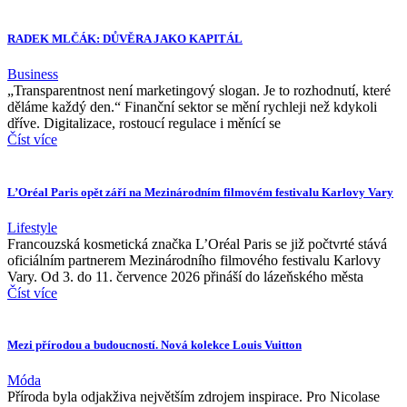
RADEK MLČÁK: DŮVĚRA JAKO KAPITÁL
Business
„Transparentnost není marketingový slogan. Je to rozhodnutí, které
děláme každý den.“ Finanční sektor se mění rychleji než kdykoli
dříve. Digitalizace, rostoucí regulace i měnící se
Číst více
L’Oréal Paris opět září na Mezinárodním filmovém festivalu Karlovy Vary
Lifestyle
Francouzská kosmetická značka L’Oréal Paris se již počtvrté stává
oficiálním partnerem Mezinárodního filmového festivalu Karlovy
Vary. Od 3. do 11. července 2026 přináší do lázeňského města
Číst více
Mezi přírodou a budoucností. Nová kolekce Louis Vuitton
Móda
Příroda byla odjakživa největším zdrojem inspirace. Pro Nicolase