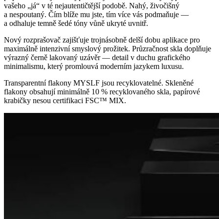
vašeho „já“ v té nejautentičtější podobě. Nahý, živočišný
a nespoutaný. Čím blíže mu jste, tím více vás podmaňuje —
a odhaluje temně šedé tóny vůně ukryté uvnitř.
Nový rozprašovač zajišťuje trojnásobně delší dobu aplikace pro
maximálně intenzivní smyslový prožitek. Průzračnost skla doplňuje
výrazný černě lakovaný uzávěr — detail v duchu grafického
minimalismu, který promlouvá moderním jazykem luxusu.
Transparentní flakony MYSLF jsou recyklovatelné. Skleněné
flakony obsahují minimálně 10 % recyklovaného skla, papírové
krabičky nesou certifikaci FSC™ MIX.