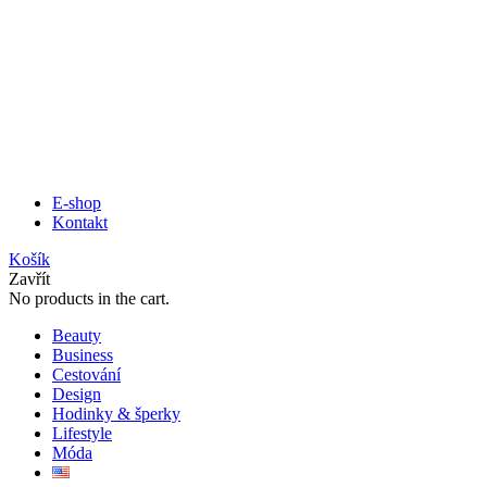
E-shop
Kontakt
Košík
Zavřít
No products in the cart.
Beauty
Business
Cestování
Design
Hodinky & šperky
Lifestyle
Móda