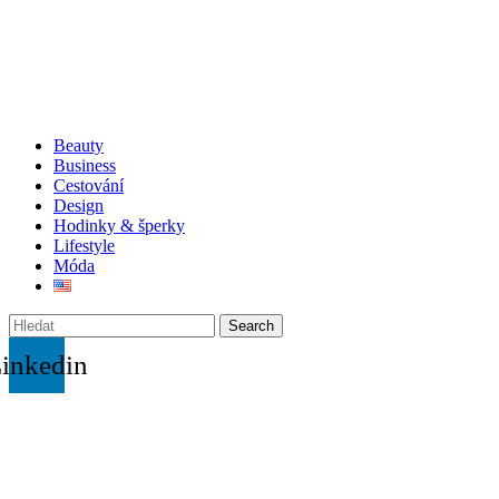
Beauty
Business
Cestování
Design
Hodinky & šperky
Lifestyle
Móda
Search
inkedin