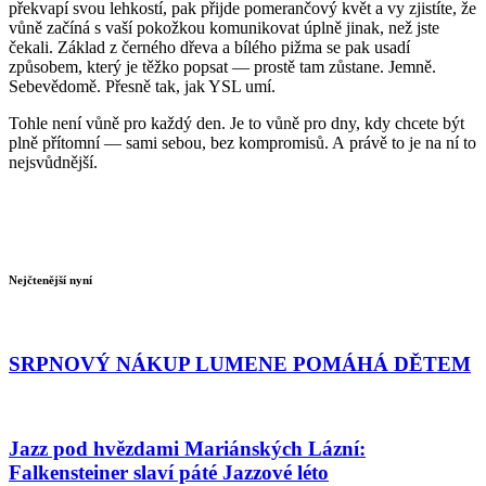
překvapí svou lehkostí, pak přijde pomerančový květ a vy zjistíte, že
vůně začíná s vaší pokožkou komunikovat úplně jinak, než jste
čekali. Základ z černého dřeva a bílého pižma se pak usadí
způsobem, který je těžko popsat — prostě tam zůstane. Jemně.
Sebevědomě. Přesně tak, jak YSL umí.
Tohle není vůně pro každý den. Je to vůně pro dny, kdy chcete být
plně přítomní — sami sebou, bez kompromisů. A právě to je na ní to
nejsvůdnější.
Nejčtenější nyní
SRPNOVÝ NÁKUP LUMENE POMÁHÁ DĚTEM
Jazz pod hvězdami Mariánských Lázní:
Falkensteiner slaví páté Jazzové léto