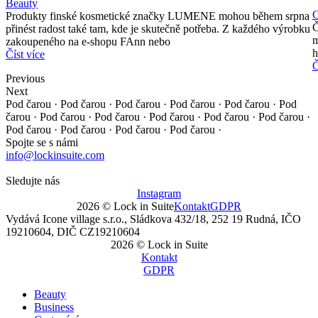
Beauty
C
Produkty finské kosmetické značky LUMENE mohou během srpna
Č
přinést radost také tam, kde je skutečně potřeba. Z každého výrobku
m
zakoupeného na e-shopu FAnn nebo
h
Číst více
Č
Previous
Next
Pod čarou · Pod čarou · Pod čarou · Pod čarou · Pod čarou ·
Pod
čarou · Pod čarou · Pod čarou · Pod čarou · Pod čarou ·
Pod čarou ·
Pod čarou · Pod čarou · Pod čarou · Pod čarou ·
Spojte se s námi
info@lockinsuite.com
Sledujte nás
Instagram
2026 © Lock in Suite
Kontakt
GDPR
Vydává Icone village s.r.o., Sládkova 432/18, 252 19 Rudná, IČO
19210604, DIČ CZ19210604
2026 © Lock in Suite
Kontakt
GDPR
Beauty
Business