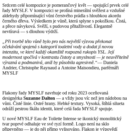
Srdcem celé kompozice je pomerančový květ — spojující prvek celé
řady MYSLF. V kompozici se prolíná minerální svěžest a vzdušné
aldehydy připomínající vůni čerstvého prádla s hloubkou akordu
černého dřeva. Výsledkem je vůně, která splyne s pokožkou. Čistá,
a přece návyková. Svěží, s pudovou přitažlivostí. Elegantně
nevtíravá — s dlouhou výdrží.
„Při tvorbě této vůně bylo pro nás největší výzvou překonat
očekávání spojená s kategorií toaletní vody a dodat jí novou
intenzitu, ve které každý okamžitě rozpozná rukopis YSL. Její
modernost spočívá v kontrastu čistoty a smyslnosti — je neuvěřitelně
výrazná a podmanivá, aniž by působila agresivně.“
— Daniela
Andrier, Christophe Raynaud a Antoine Maisondieu, parfémáři
MYSLF
Flakony řady MYSLF navrhuje od roku 2023 oceňovaná
designérka
Suzanne Dalton
— a vždy jsou víc než jen nádobou na
vůni. Čisté linie. Ostré hrany. Hebké textury. Vysoká, štíhlá silueta
odráží pestrou škálu identit, které celá řada MYSLF spojuje.
U nové MYSLF Eau de Toilette Intense se ikonický monolitický
tvar poprvé odhaluje ve své ryzí formě. Logo není na sklo
připevněno — je do něj přímo vylisováno. Flakon je výpovědí