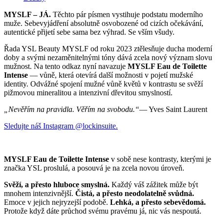
MYSLF – JÁ.
Těchto pár písmen vystihuje podstatu moderního
muže. Sebevyjádření absolutně osvobozené od cizích očekávání,
autentické přijetí sebe sama bez výhrad. Se vším všudy.
Řada YSL Beauty MYSLF od roku 2023 ztělesňuje ducha moderní
doby a svými nezaměnitelnými tóny dává zcela nový význam slovu
mužnost. Na tento odkaz nyní navazuje
MYSLF Eau de Toilette
Intense
— vůně, která otevírá další možnosti v pojetí mužské
identity. Odvážné spojení mužné vůně květů v kontrastu se svěží
pižmovou mineralitou a intenzivní dřevitou smyslností.
„Nevěřím na pravidla. Věřím na svobodu.“
— Yves Saint Laurent
Sledujte náš Instagram @lockinsuite.
MYSLF Eau de Toilette Intense
v sobě nese kontrasty, kterými je
značka YSL proslulá, a posouvá je na zcela novou úroveň.
Svěží, a přesto hluboce smyslná.
Každý váš zážitek může být
mnohem intenzivnější.
Čistá, a přesto neodolatelně svůdná.
Emoce v jejich nejryzejší podobě.
Lehká, a přesto sebevědomá.
Protože když dáte průchod svému pravému já, nic vás nespoutá.