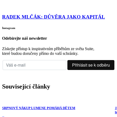
RADEK MLČÁK: DŮVĚRA JAKO KAPITÁL
Instagram
Odebírejte náš newsletter
Získejte přístup k inspirativním příběhům ze světa Suite,
které budou doručeny přímo do vaší schránky.
Související články
SRPNOVÝ NÁKUP LUMENE POMÁHÁ DĚTEM
J
l