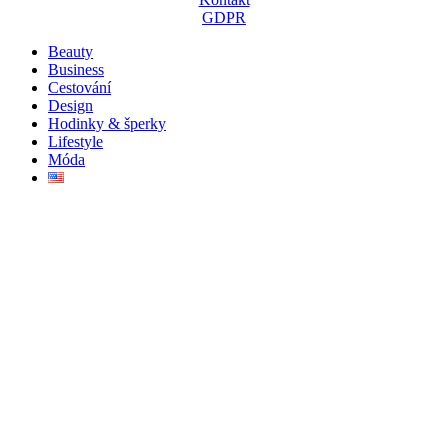
GDPR
Beauty
Business
Cestování
Design
Hodinky & šperky
Lifestyle
Móda