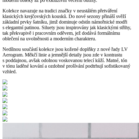
moderní obleky až po exkluzivní večerní outfity.
Kolekce navazuje na tradici značky v neustálém přetváření
klasických krejčovských kousků. Do nové sezony přináší svěží
základní prvky šatníku, jimž dominuje odstín námořnické modři
s elegantní patinou. Siluety jsou inspirovány jak klasickými střihy,
tak překvapivě i pracovním oděvem, jež dodává formálnímu
oblečení na uvolněnosti a moderním charakteru.
Nedílnou součástí kolekce jsou kožené doplňky z nové řady LV
Aerogram. Měkčí linie a jemnější detaily jsou zde v kontrastu
s poddajnou, avšak odolnou voskovanou telecí kůží. Matné, tón
v tónu laděné kování a ozdobné prošívání podtrhují sofistikovaný
vzhled.