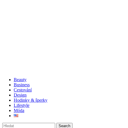
Beauty
Business
Cestování
Design
Hodinky & šperky
Lifestyle
Móda
Search