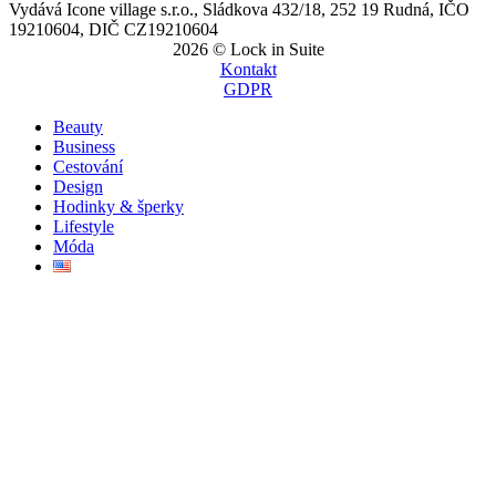
Vydává Icone village s.r.o., Sládkova 432/18, 252 19 Rudná, IČO
19210604, DIČ CZ19210604
2026 © Lock in Suite
Kontakt
GDPR
Beauty
Business
Cestování
Design
Hodinky & šperky
Lifestyle
Móda