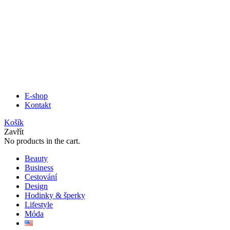
E-shop
Kontakt
Košík
Zavřít
No products in the cart.
Beauty
Business
Cestování
Design
Hodinky & šperky
Lifestyle
Móda