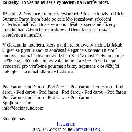
koktejly. To vše na terase s výhledem na Karlův most.
Již zítra, 2. července, startuje v restauraci Bricks exkluzivní Bricks
Summer Party, která bude po celé léto rozzařovat středeční
a čtvrteční nábřeží. Hosté se mohou těšit na speciálně zřízený
mobilní bar s živou barman show a DJem, který se postará
o správnou atmosféru.
V elegantním interiéru, který navrhl renomovaný architekt Jakub
Cigler, se plynule snoubí současná elegance s bohatou historií
budovy a nabízí úchvatný výhled na Karlův most. Celý prostor je
pečlivě vyladěn tak, aby vytvářel intimní a zároveň velkolepou
atmosféru pro vytříbené gourmet zážitky doplněné o osvěžující
koktejly s akční nabídkou 2+1 zdarma.
Pod čarou · Pod čarou · Pod čarou · Pod čarou · Pod čarou ·
Pod
čarou · Pod čarou · Pod čarou · Pod čarou · Pod čarou ·
Pod čarou ·
Pod čarou · Pod čarou · Pod čarou · Pod čarou ·
Spojte se s námi
info@lockinsuite.com
Sledujte nás
Instagram
2026 © Lock in Suite
Kontakt
GDPR