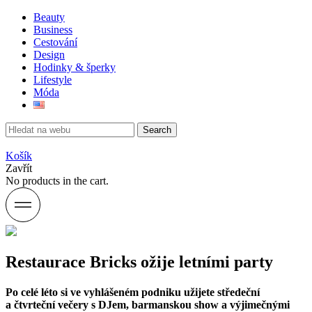
Beauty
Business
Cestování
Design
Hodinky & šperky
Lifestyle
Móda
Search
Košík
Zavřít
No products in the cart.
Restaurace Bricks ožije letními party
Po celé léto si ve vyhlášeném podniku užijete středeční
a čtvrteční večery s DJem, barmanskou show a výjimečnými