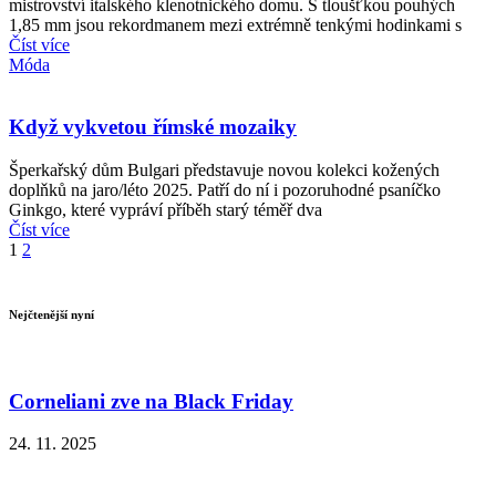
mistrovství italského klenotnického domu. S tloušťkou pouhých
1,85 mm jsou rekordmanem mezi extrémně tenkými hodinkami s
Číst více
Móda
Když vykvetou římské mozaiky
Šperkařský dům Bulgari představuje novou kolekci kožených
doplňků na jaro/léto 2025. Patří do ní i pozoruhodné psaníčko
Ginkgo, které vypráví příběh starý téměř dva
Číst více
1
2
Nejčtenější nyní
Corneliani zve na Black Friday
24. 11. 2025