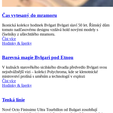
Čas vytesaný do mramoru
Ikonická kolekce hodinek Bvlgari Bvlgari slaví 50 let. Římský dům
tomuto nadčasovému designu vzdává hold novými modely s
číselníky z ušlechtilého mramoru.
Číst více
Hodinky & šperky
Barevná magie Bvlgari pod Etnou
V kulisách starověkého sicilského divadla předvedlo Bvlgari svou
nejodvážnější vizi – kolekci Polychroma, kde se klenotnické
mistrovství prolíná s uměním a technologií v explozi
Číst více
Hodinky & šperky
Tenká linie
Nové Octo Finissimo Ultra Tourbillon od Bulgari zosobňují