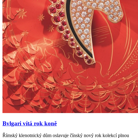
Bvlgari vítá rok koně
Římský klenotnický dům oslavuje čínský nový rok kolekcí plnou