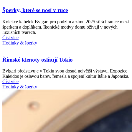
Šperky, které se nosí v ruce
Kolekce kabelek Bvlgari pro podzim a zimu 2025 stírá hranice mezi
šperkem a doplňkem. Ikonické motivy domu ožívají v nových
luxusních tvarech.
Číst více
Hodinky & šperky
Římské klenoty oslňují Tokio
Bvlgari představuje v Tokiu svou dosud největší výstavu. Expozice
Kaleidos je oslavou barev, řemesla a spojení kultur Itálie a Japonska.
Číst více
Hodinky & šperky