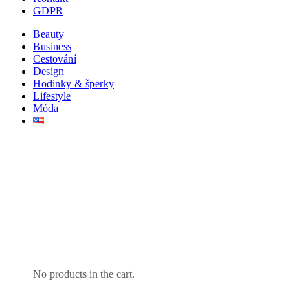
GDPR
Beauty
Business
Cestování
Design
Hodinky & šperky
Lifestyle
Móda
No products in the cart.