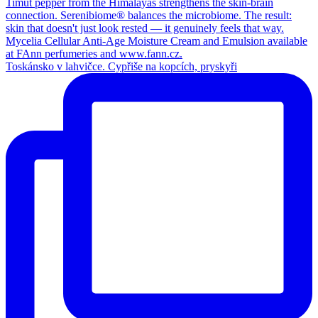
Toskánsko v lahvičce. Cypřiše na kopcích, pryskyři