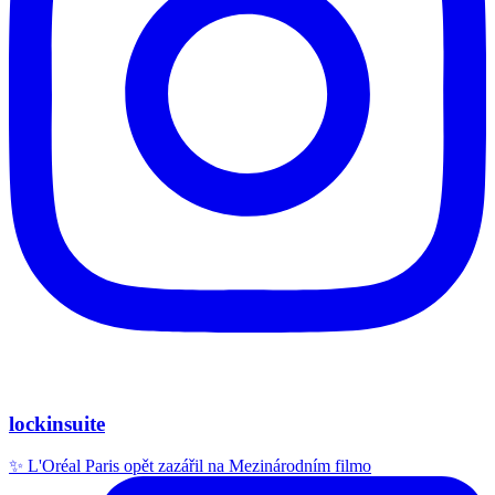
lockinsuite
✨ L'Oréal Paris opět zazářil na Mezinárodním filmo