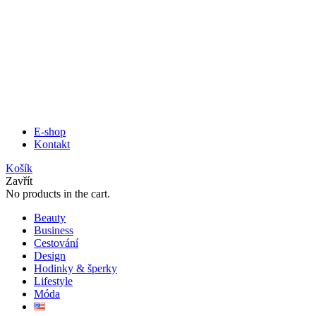
E-shop
Kontakt
Košík
Zavřít
No products in the cart.
Beauty
Business
Cestování
Design
Hodinky & šperky
Lifestyle
Móda