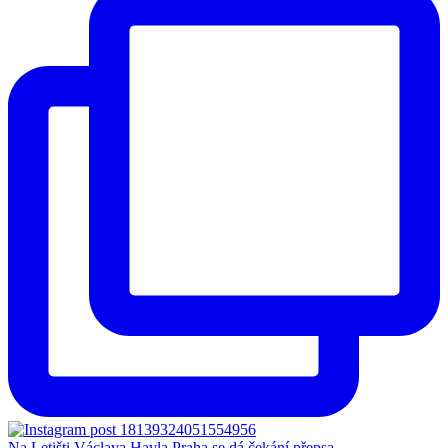
Na Letišti Václava Havla Praha se dá čekání přepsa