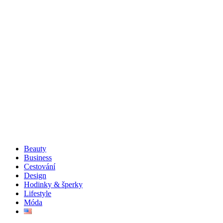
Beauty
Business
Cestování
Design
Hodinky & šperky
Lifestyle
Móda