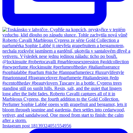
Instagram post 18139324051554956