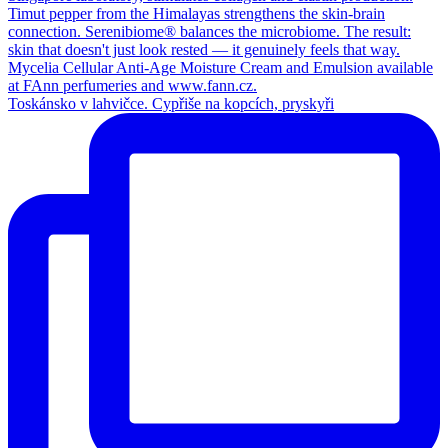
Toskánsko v lahvičce. Cypřiše na kopcích, pryskyři