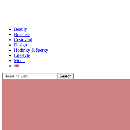
Beauty
Business
Cestování
Design
Hodinky & šperky
Lifestyle
Móda
Search