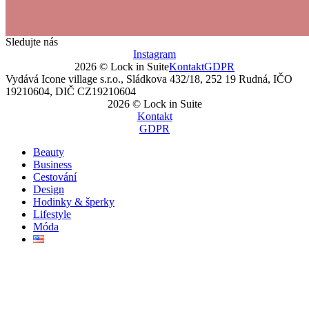
Sledujte nás
Instagram
2026 © Lock in Suite
Kontakt
GDPR
Vydává Icone village s.r.o., Sládkova 432/18, 252 19 Rudná, IČO
19210604, DIČ CZ19210604
2026 © Lock in Suite
Kontakt
GDPR
Beauty
Business
Cestování
Design
Hodinky & šperky
Lifestyle
Móda