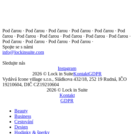
Pod čarou · Pod čarou · Pod čarou · Pod čarou · Pod čarou ·
Pod
čarou · Pod čarou · Pod čarou · Pod čarou · Pod čarou ·
Pod čarou ·
Pod čarou · Pod čarou · Pod čarou · Pod čarou ·
Spojte se s námi
info@lockinsuite.com
Sledujte nás
Instagram
2026 © Lock in Suite
Kontakt
GDPR
Vydává Icone village s.r.o., Sládkova 432/18, 252 19 Rudná, IČO
19210604, DIČ CZ19210604
2026 © Lock in Suite
Kontakt
GDPR
Beauty
Business
Cestování
Design
Hodinky & šperky