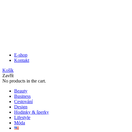
E-shop
Kontakt
Košík
Zavřít
No products in the cart.
Beauty
Business
Cestování
Design
Hodinky & šperky
Lifestyle
Móda