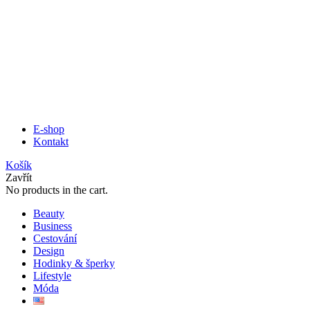
E-shop
Kontakt
Košík
Zavřít
No products in the cart.
Beauty
Business
Cestování
Design
Hodinky & šperky
Lifestyle
Móda