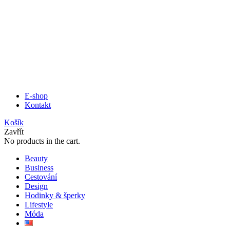
E-shop
Kontakt
Košík
Zavřít
No products in the cart.
Beauty
Business
Cestování
Design
Hodinky & šperky
Lifestyle
Móda