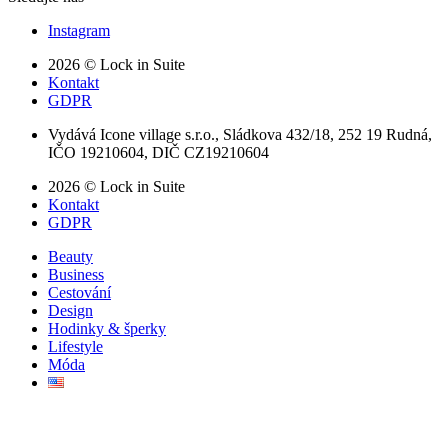
Instagram
2026 © Lock in Suite
Kontakt
GDPR
Vydává Icone village s.r.o., Sládkova 432/18, 252 19 Rudná,
IČO 19210604, DIČ CZ19210604
2026 © Lock in Suite
Kontakt
GDPR
Beauty
Business
Cestování
Design
Hodinky & šperky
Lifestyle
Móda