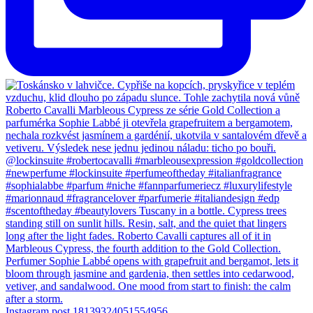
Instagram post 18139324051554956