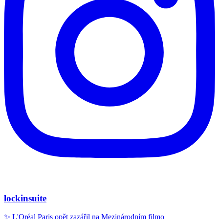
lockinsuite
✨ L'Oréal Paris opět zazářil na Mezinárodním filmo