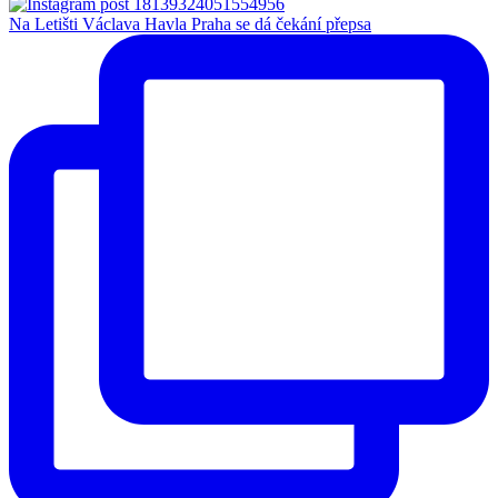
Na Letišti Václava Havla Praha se dá čekání přepsa