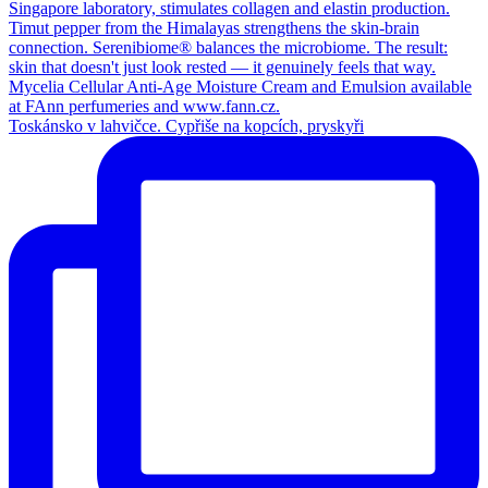
Toskánsko v lahvičce. Cypřiše na kopcích, pryskyři