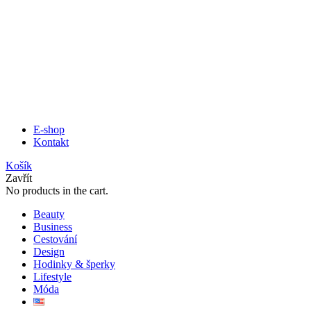
E-shop
Kontakt
Košík
Zavřít
No products in the cart.
Beauty
Business
Cestování
Design
Hodinky & šperky
Lifestyle
Móda