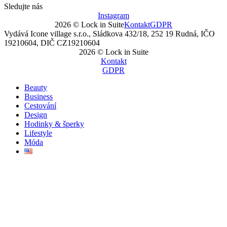
Sledujte nás
Instagram
2026 © Lock in Suite
Kontakt
GDPR
Vydává Icone village s.r.o., Sládkova 432/18, 252 19 Rudná, IČO
19210604, DIČ CZ19210604
2026 © Lock in Suite
Kontakt
GDPR
Beauty
Business
Cestování
Design
Hodinky & šperky
Lifestyle
Móda