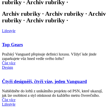
rubriky · Archiv rubriky ·
Archiv rubriky · Archiv rubriky · Archiv
rubriky · Archiv rubriky ·
Lifestyle
Top Gears
Pražský Vanguard přepisuje definici luxusu. Vždyť kde jinde
zaparkujete vůz hned vedle svého loftu?
Číst více
Design
Čtyři designéři, čtyři vize, jeden Vanguard
Nahlédněte do loftů z unikátního projektu od PSN, které ukazují,
jak lze osobitost a styl otisknout do každého metru čtverečního.
Číst více
Lifestyle