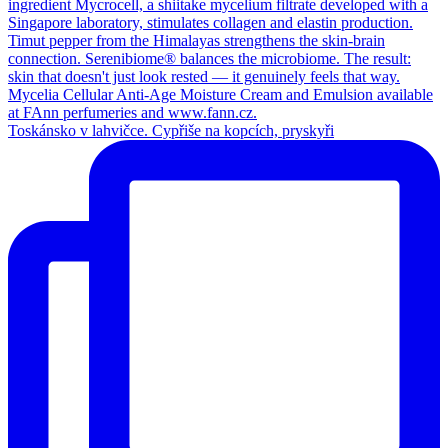
Toskánsko v lahvičce. Cypřiše na kopcích, pryskyři