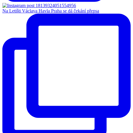
Na Letišti Václava Havla Praha se dá čekání přepsa