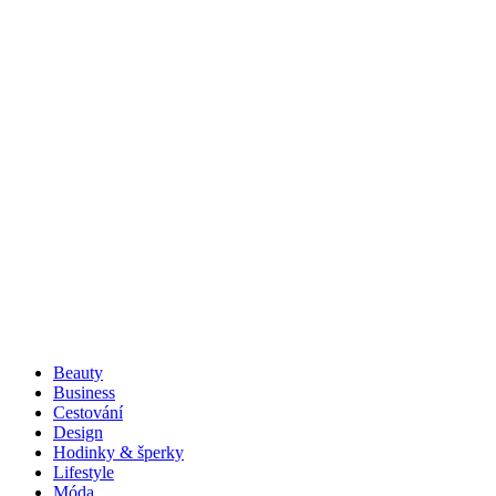
Beauty
Business
Cestování
Design
Hodinky & šperky
Lifestyle
Móda