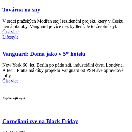
Továrna na sny
V srdci pražských Modřan stojí rezidenční projekt, který v Česku
nemá obdoby. Vanguard je více než bydlení. Je to životní styl.
Číst více
Lifestyle
Vanguard: Doma jako v 5* hotelu
New York 60. let, Berlín po pádu zdi, industriální čtvrti Londýna.
A teď i Praha má díky projektu Vanguard od PSN své opravdové
lofty.
Číst více
Nejčtenější nyní
Corneliani zve na Black Friday