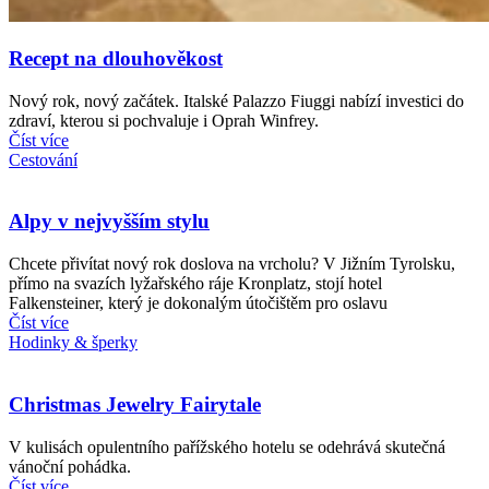
Recept na dlouhověkost
Nový rok, nový začátek. Italské Palazzo Fiuggi nabízí investici do
zdraví, kterou si pochvaluje i Oprah Winfrey.
Číst více
Cestování
Alpy v nejvyšším stylu
Chcete přivítat nový rok doslova na vrcholu? V Jižním Tyrolsku,
přímo na svazích lyžařského ráje Kronplatz, stojí hotel
Falkensteiner, který je dokonalým útočištěm pro oslavu
Číst více
Hodinky & šperky
Christmas Jewelry Fairytale
V kulisách opulentního pařížského hotelu se odehrává skutečná
vánoční pohádka.
Číst více