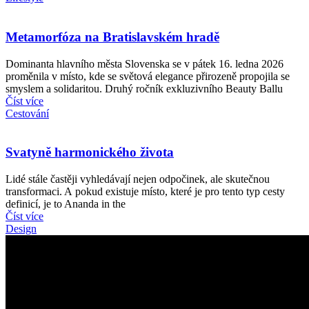
Metamorfóza na Bratislavském hradě
Dominanta hlavního města Slovenska se v pátek 16. ledna 2026
proměnila v místo, kde se světová elegance přirozeně propojila se
smyslem a solidaritou. Druhý ročník exkluzivního Beauty Ballu
Číst více
Cestování
Svatyně harmonického života
Lidé stále častěji vyhledávají nejen odpočinek, ale skutečnou
transformaci. A pokud existuje místo, které je pro tento typ cesty
definicí, je to Ananda in the
Číst více
Design