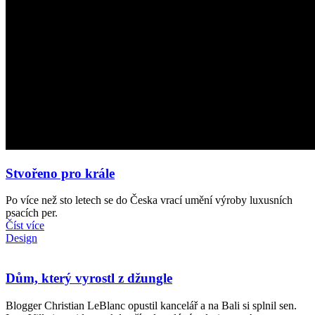
Stvořeno pro krále
Po více než sto letech se do Česka vrací umění výroby luxusních
psacích per.
Číst více
Design
Dům, který vyrostl z džungle
Blogger Christian LeBlanc opustil kancelář a na Bali si splnil sen.