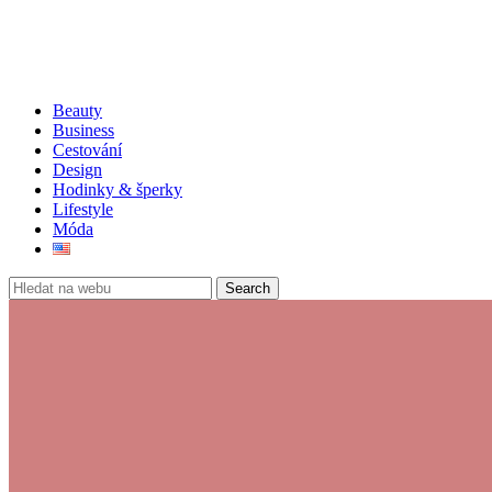
Beauty
Business
Cestování
Design
Hodinky & šperky
Lifestyle
Móda
Search