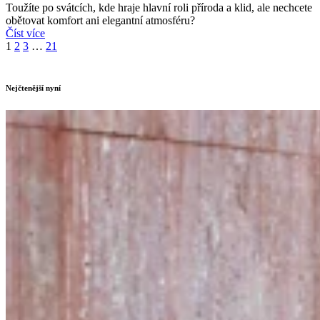
Toužíte po svátcích, kde hraje hlavní roli příroda a klid, ale nechcete
obětovat komfort ani elegantní atmosféru?
Číst více
1
2
3
…
21
Nejčtenější nyní