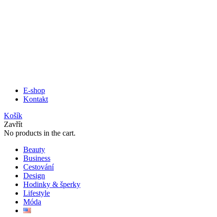
E-shop
Kontakt
Košík
Zavřít
No products in the cart.
Beauty
Business
Cestování
Design
Hodinky & šperky
Lifestyle
Móda