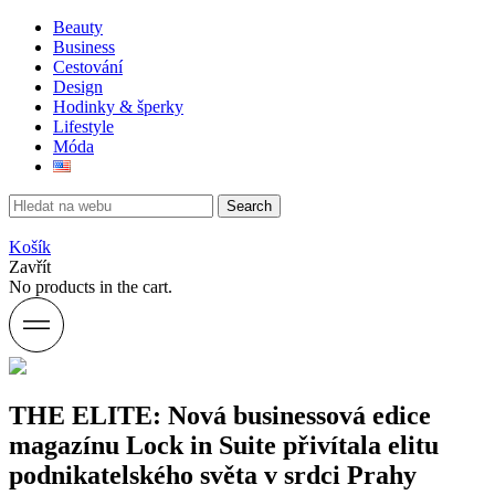
Beauty
Business
Cestování
Design
Hodinky & šperky
Lifestyle
Móda
Search
Košík
Zavřít
No products in the cart.
THE ELITE: Nová businessová edice
magazínu Lock in Suite přivítala elitu
podnikatelského světa v srdci Prahy