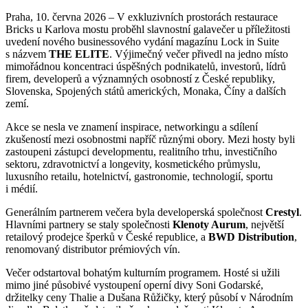
Praha, 10. června 2026 – V exkluzivních prostorách restaurace
Bricks u Karlova mostu proběhl slavnostní galavečer u příležitosti
uvedení nového businessového vydání magazínu Lock in Suite
s názvem
THE ELITE
. Výjimečný večer přivedl na jedno místo
mimořádnou koncentraci úspěšných podnikatelů, investorů, lídrů
firem, developerů a významných osobností z České republiky,
Slovenska, Spojených států amerických, Monaka, Číny a dalších
zemí.
Akce se nesla ve znamení inspirace, networkingu a sdílení
zkušeností mezi osobnostmi napříč různými obory. Mezi hosty byli
zastoupeni zástupci developmentu, realitního trhu, investičního
sektoru, zdravotnictví a longevity, kosmetického průmyslu,
luxusního retailu, hotelnictví, gastronomie, technologií, sportu
i médií.
Generálním partnerem večera byla developerská společnost
Crestyl
.
Hlavními partnery se staly společnosti
Klenoty Aurum
, největší
retailový prodejce šperků v České republice, a
BWD Distribution
,
renomovaný distributor prémiových vín.
Večer odstartoval bohatým kulturním programem. Hosté si užili
mimo jiné působivé vystoupení operní divy Soni Godarské,
držitelky ceny Thalie a Dušana Růžičky, který působí v Národním