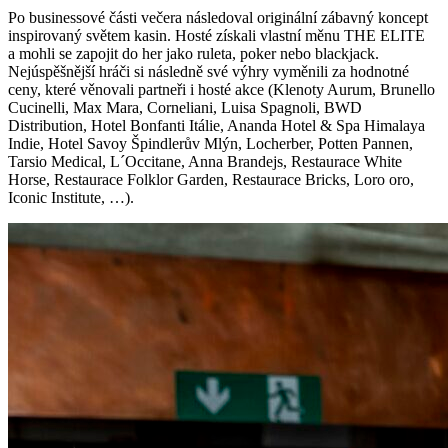
Po businessové části večera následoval originální zábavný koncept
inspirovaný světem kasin. Hosté získali vlastní měnu THE ELITE
a mohli se zapojit do her jako ruleta, poker nebo blackjack.
Nejúspěšnější hráči si následně své výhry vyměnili za hodnotné
ceny, které věnovali partneři i hosté akce (Klenoty Aurum, Brunello
Cucinelli, Max Mara, Corneliani, Luisa Spagnoli, BWD
Distribution, Hotel Bonfanti Itálie, Ananda Hotel & Spa Himalaya
Indie, Hotel Savoy Špindlerův Mlýn, Locherber, Potten Pannen,
Tarsio Medical, L´Occitane, Anna Brandejs, Restaurace White
Horse, Restaurace Folklor Garden, Restaurace Bricks, Loro oro,
Iconic Institute, …).