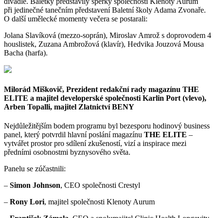
divadle. Baletky představily šperky společnosti Klenoty Aurum
při jedinečné tanečním představení Baletní školy Adama Zvonaře.
O další umělecké momenty večera se postarali:
Jolana Slavíková (mezzo-soprán), Miroslav Amrož s doprovodem 4
houslistek, Zuzana Ambrožová (klavír), Hedvika Jouzová Mousa
Bacha (harfa).
Milorád Miškovič, Prezident redakční rady magazínu THE
ELITE a majitel developerské společnosti Karlin Port (vlevo),
Arben Topalli, majitel Zlatnictví BENY
Nejdůležitějším bodem programu byl bezesporu hodinový business
panel, který potvrdil hlavní poslání magazínu
THE ELITE
–
vytvářet prostor pro sdílení zkušeností, vizí a inspirace mezi
předními osobnostmi byznysového světa.
Panelu se zúčastnili:
–
Simon Johnson
, CEO společnosti Crestyl
–
Rony Lori
, majitel společnosti Klenoty Aurum