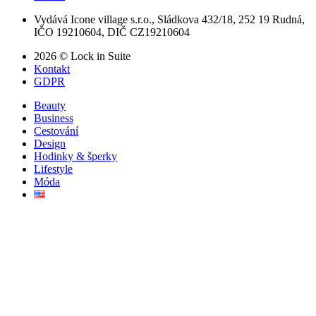
Vydává Icone village s.r.o., Sládkova 432/18, 252 19 Rudná,
IČO 19210604, DIČ CZ19210604
2026 © Lock in Suite
Kontakt
GDPR
Beauty
Business
Cestování
Design
Hodinky & šperky
Lifestyle
Móda