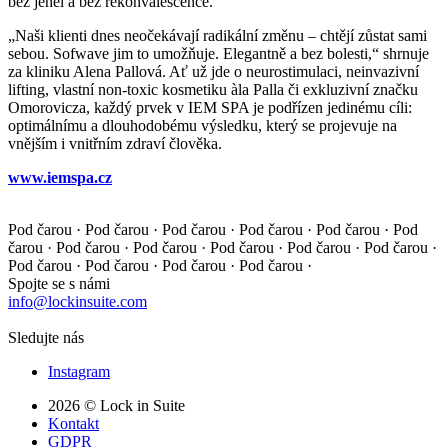
bez jehel a bez rekonvalescence.
„Naši klienti dnes neočekávají radikální změnu – chtějí zůstat sami
sebou. Sofwave jim to umožňuje. Elegantně a bez bolesti,“ shrnuje
za kliniku Alena Pallová. Ať už jde o neurostimulaci, neinvazivní
lifting, vlastní non-toxic kosmetiku àla Palla či exkluzivní značku
Omorovicza, každý prvek v IEM SPA je podřízen jedinému cíli:
optimálnímu a dlouhodobému výsledku, který se projevuje na
vnějším i vnitřním zdraví člověka.
www.iemspa.cz
Pod čarou · Pod čarou · Pod čarou · Pod čarou · Pod čarou ·
Pod
čarou · Pod čarou · Pod čarou · Pod čarou · Pod čarou ·
Pod čarou ·
Pod čarou · Pod čarou · Pod čarou · Pod čarou ·
Spojte se s námi
info@lockinsuite.com
Sledujte nás
Instagram
2026 © Lock in Suite
Kontakt
GDPR