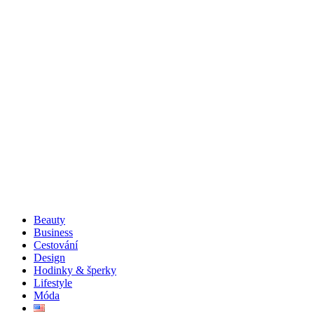
Beauty
Business
Cestování
Design
Hodinky & šperky
Lifestyle
Móda