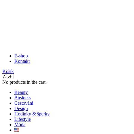
E-shop
Kontakt
Košík
Zavřít
No products in the cart.
Beauty
Business
Cestování
Design
Hodinky & šperky
Lifestyle
Móda