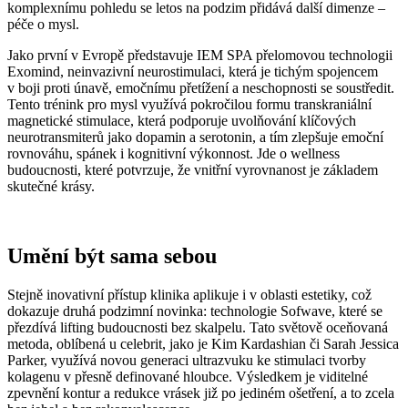
komplexnímu pohledu se letos na podzim přidává další dimenze –
péče o mysl.
Jako první v Evropě představuje IEM SPA přelomovou technologii
Exomind, neinvazivní neurostimulaci, která je tichým spojencem
v boji proti únavě, emočnímu přetížení a neschopnosti se soustředit.
Tento trénink pro mysl využívá pokročilou formu transkraniální
magnetické stimulace, která podporuje uvolňování klíčových
neurotransmiterů jako dopamin a serotonin, a tím zlepšuje emoční
rovnováhu, spánek i kognitivní výkonnost. Jde o wellness
budoucnosti, které potvrzuje, že vnitřní vyrovnanost je základem
skutečné krásy.
Umění být sama sebou
Stejně inovativní přístup klinika aplikuje i v oblasti estetiky, což
dokazuje druhá podzimní novinka: technologie Sofwave, které se
přezdívá lifting budoucnosti bez skalpelu. Tato světově oceňovaná
metoda, oblíbená u celebrit, jako je Kim Kardashian či Sarah Jessica
Parker, využívá novou generaci ultrazvuku ke stimulaci tvorby
kolagenu v přesně definované hloubce. Výsledkem je viditelné
zpevnění kontur a redukce vrásek již po jediném ošetření, a to zcela