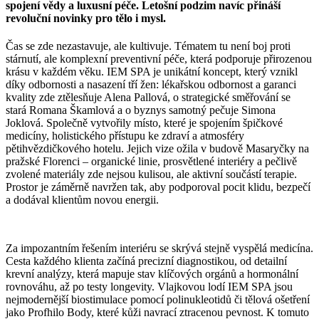
spojení vědy a luxusní péče. Letošní podzim navíc přináší
revoluční novinky pro tělo i mysl.
Čas se zde nezastavuje, ale kultivuje. Tématem tu není boj proti
stárnutí, ale komplexní preventivní péče, která podporuje přirozenou
krásu v každém věku. IEM SPA je unikátní koncept, který vznikl
díky odbornosti a nasazení tří žen: lékařskou odbornost a garanci
kvality zde ztělesňuje Alena Pallová, o strategické směřování se
stará Romana Škamlová a o byznys samotný pečuje Simona
Joklová. Společně vytvořily místo, které je spojením špičkové
medicíny, holistického přístupu ke zdraví a atmosféry
pětihvězdičkového hotelu. Jejich vize ožila v budově Masaryčky na
pražské Florenci – organické linie, prosvětlené interiéry a pečlivě
zvolené materiály zde nejsou kulisou, ale aktivní součástí terapie.
Prostor je záměrně navržen tak, aby podporoval pocit klidu, bezpečí
a dodával klientům novou energii.
Za impozantním řešením interiéru se skrývá stejně vyspělá medicína.
Cesta každého klienta začíná precizní diagnostikou, od detailní
krevní analýzy, která mapuje stav klíčových orgánů a hormonální
rovnováhu, až po testy longevity. Vlajkovou lodí IEM SPA jsou
nejmodernější biostimulace pomocí polinukleotidů či tělová ošetření
jako Profhilo Body, které kůži navrací ztracenou pevnost. K tomuto