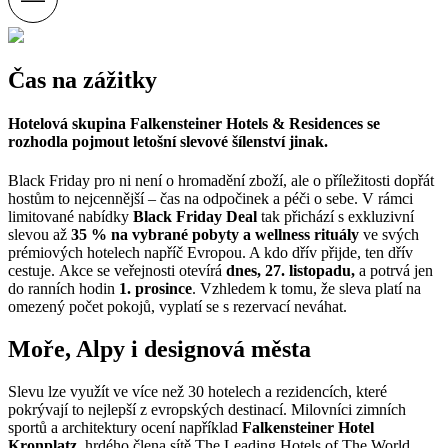
Čas na zážitky
Hotelová skupina
Falkensteiner Hotels & Residences
se
rozhodla pojmout letošní slevové šílenství jinak.
Black Friday pro ni není o hromadění zboží, ale o příležitosti dopřát
hostům to nejcennější – čas na odpočinek a péči o sebe
.
V rámci
limitované nabídky
Black Friday Deal
tak přichází s exkluzivní
slevou až
35 % na vybrané pobyty a wellness rituály
ve svých
prémiových hotelech napříč Evropou
.
A kdo dřív přijde, ten dřív
cestuje.
Akce
se veřejnosti otevírá
dnes,
27. listopadu,
a potrvá jen
do ranních hodin
1. prosince
.
Vzhledem k tomu, že sleva platí na
omezený počet pokojů, vyplatí se s rezervací neváhat
.
Moře, Alpy i designová města
Slevu lze využít ve více než 30 hotelech a rezidencích, které
pokrývají to nejlepší z evropských destinací
.
Milovníci zimních
sportů a architektury ocení například
Falkensteiner Hotel
Kronplatz
, hrdého člena sítě The Leading Hotels of The World,