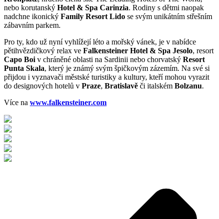
nebo korutanský
Hotel & Spa Carinzia
.
Rodiny s dětmi naopak
nadchne ikonický
Family Resort Lido
se svým unikátním střešním
zábavním parkem
.
Pro ty, kdo už nyní vyhlížejí léto a mořský vánek, je v nabídce
pětihvězdičkový relax ve
Falkensteiner Hotel & Spa Jesolo
, resort
Capo Boi
v chráněné oblasti na Sardinii nebo chorvatský
Resort
Punta Skala
, který je známý svým špičkovým zázemím
.
Na své si
přijdou i vyznavači městské turistiky a kultury, kteří mohou vyrazit
do designových hotelů v
Praze
,
Bratislavě
či italském
Bolzanu
.
Více na
www.falkensteiner.com