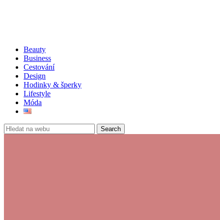
Beauty
Business
Cestování
Design
Hodinky & šperky
Lifestyle
Móda
Search