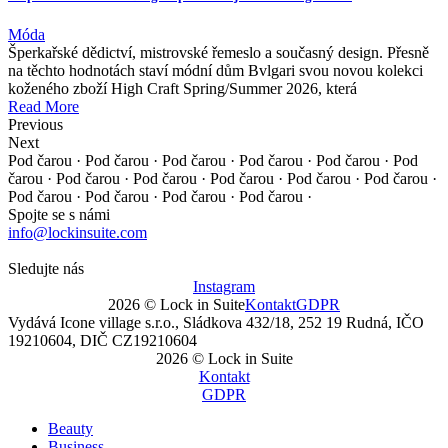
Móda
Šperkařské dědictví, mistrovské řemeslo a současný design. Přesně
na těchto hodnotách staví módní dům Bvlgari svou novou kolekci
koženého zboží High Craft Spring/Summer 2026, která
Read More
Previous
Next
Pod čarou · Pod čarou · Pod čarou · Pod čarou · Pod čarou ·
Pod
čarou · Pod čarou · Pod čarou · Pod čarou · Pod čarou ·
Pod čarou ·
Pod čarou · Pod čarou · Pod čarou · Pod čarou ·
Spojte se s námi
info@lockinsuite.com
Sledujte nás
Instagram
2026 © Lock in Suite
Kontakt
GDPR
Vydává Icone village s.r.o., Sládkova 432/18, 252 19 Rudná, IČO
19210604, DIČ CZ19210604
2026 © Lock in Suite
Kontakt
GDPR
Beauty
Business