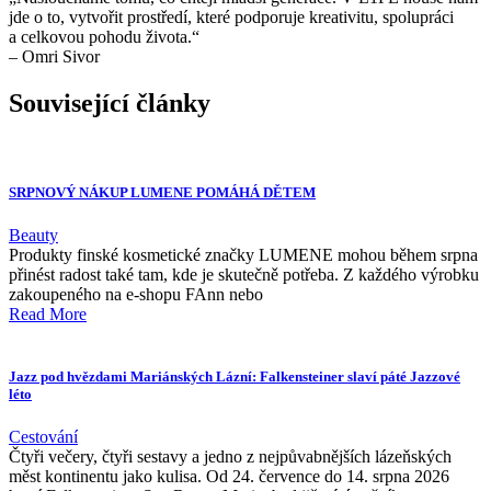
jde o to, vytvořit prostředí, které podporuje kreativitu, spolupráci
a celkovou pohodu života.“
– Omri Sivor
Související články
SRPNOVÝ NÁKUP LUMENE POMÁHÁ DĚTEM
Beauty
Produkty finské kosmetické značky LUMENE mohou během srpna
přinést radost také tam, kde je skutečně potřeba. Z každého výrobku
zakoupeného na e-shopu FAnn nebo
Read More
Jazz pod hvězdami Mariánských Lázní: Falkensteiner slaví páté Jazzové
léto
Cestování
Čtyři večery, čtyři sestavy a jedno z nejpůvabnějších lázeňských
měst kontinentu jako kulisa. Od 24. července do 14. srpna 2026