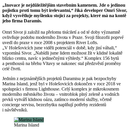
„Inovace je nejdůležitějším stavebním kamenem. Jde o jedinou
pojistku proti tomu být irelevantní,“ říká developer Omri Sivor,
když vysvětluje myšlenku stojící za projekty, které má na kontě
jeho firma Daramis.
Omri Sivor ji založil na přelomu tisíciletí a od té doby významně
ovlivňuje podobu moderního života v Praze. Svoji filozofii poprvé
uvedl do praxe v roce 2008 s projektem River Lofts.
„V Holešovicích jsme viděli potenciál v době, kdy jiní váhali,“
vzpomíná Sivor. „Nabídli jsme lidem možnost žít v klidné lokalitě
blízko centra, navíc s jedinečnými výhledy.“ Komplex 156 bytů
a penthousů na břehu Vltavy se nakonec stal předzvěstí proměny
celé čtvrti.
Jedním z nejznámějších projektů Daramisu je pak bezpochyby
Marina Island, jenž byl v Holešovicích dokončen v roce 2018 ve
spolupráci s firmou Lighthouse. Celý komplex je mikrokosmem
moderního městského života – vnitroblok plný zeleně a vodních
prvků vytváří klidnou oázu, zatímco moderní služby, včetně
concierge servisu, bezezbytku naplňují potřeby rezidentů
i návštěvníků.
Marina Island