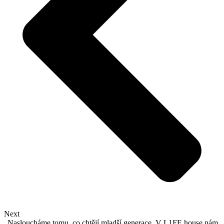
Next
„Nasloucháme tomu, co chtějí mladší generace. V L1FE house nám