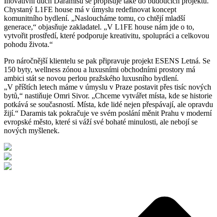
Inovativní duch Daramisu se propisuje také do budoucích projektů.
Chystaný L1FE house má v úmyslu redefinovat koncept
komunitního bydlení. „Nasloucháme tomu, co chtějí mladší
generace,“ objasňuje zakladatel. „V L1FE house nám jde o to,
vytvořit prostředí, které podporuje kreativitu, spolupráci a celkovou
pohodu života.“
Pro náročnější klientelu se pak připravuje projekt ESENS Letná. Se
150 byty, wellness zónou a luxusními obchodními prostory má
ambici stát se novou perlou pražského luxusního bydlení.
„V příštích letech máme v úmyslu v Praze postavit přes tisíc nových
bytů,“ nastiňuje Omri Sivor. „Chceme vytvářet místa, kde se historie
potkává se současností. Místa, kde lidé nejen přespávají, ale opravdu
žijí.“ Daramis tak pokračuje ve svém poslání měnit Prahu v moderní
evropské město, které si váží své bohaté minulosti, ale nebojí se
nových myšlenek.