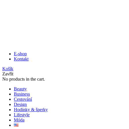
E-shop
Kontakt
Košík
Zavřít
No products in the cart.
Beauty
Business
Cestování
Design
Hodinky & šperky
Lifestyle
Móda