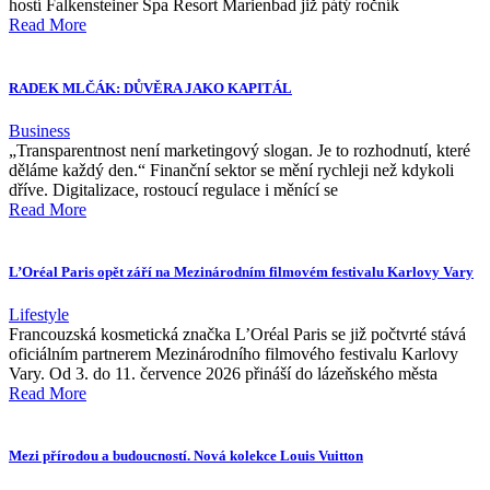
hostí Falkensteiner Spa Resort Marienbad již pátý ročník
Read More
RADEK MLČÁK: DŮVĚRA JAKO KAPITÁL
Business
„Transparentnost není marketingový slogan. Je to rozhodnutí, které
děláme každý den.“ Finanční sektor se mění rychleji než kdykoli
dříve. Digitalizace, rostoucí regulace i měnící se
Read More
L’Oréal Paris opět září na Mezinárodním filmovém festivalu Karlovy Vary
Lifestyle
Francouzská kosmetická značka L’Oréal Paris se již počtvrté stává
oficiálním partnerem Mezinárodního filmového festivalu Karlovy
Vary. Od 3. do 11. července 2026 přináší do lázeňského města
Read More
Mezi přírodou a budoucností. Nová kolekce Louis Vuitton