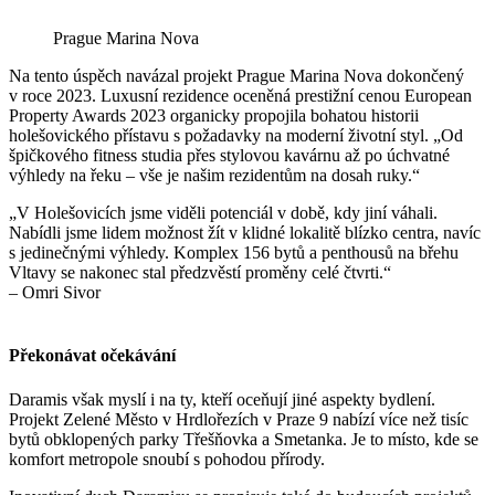
Prague Marina Nova
Na tento úspěch navázal projekt Prague Marina Nova dokončený
v roce 2023. Luxusní rezidence oceněná prestižní cenou European
Property Awards 2023 organicky propojila bohatou historii
holešovického přístavu s požadavky na moderní životní styl. „Od
špičkového fitness studia přes stylovou kavárnu až po úchvatné
výhledy na řeku – vše je našim rezidentům na dosah ruky.“
„V Holešovicích jsme viděli potenciál v době, kdy jiní váhali.
Nabídli jsme lidem možnost žít v klidné lokalitě blízko centra, navíc
s jedinečnými výhledy. Komplex 156 bytů a penthousů na břehu
Vltavy se nakonec stal předzvěstí proměny celé čtvrti.“
– Omri Sivor
Překonávat očekávání
Daramis však myslí i na ty, kteří oceňují jiné aspekty bydlení.
Projekt Zelené Město v Hrdlořezích v Praze 9 nabízí více než tisíc
bytů obklopených parky Třešňovka a Smetanka. Je to místo, kde se
komfort metropole snoubí s pohodou přírody.