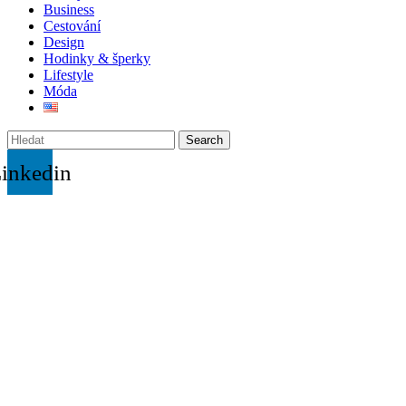
Business
Cestování
Design
Hodinky & šperky
Lifestyle
Móda
Search
inkedin