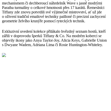
mechanismem či dechberoucí náhrdelník Wave s jasně modrými
Paraiba turmalíny o celkové hmotnosti přes 17 karátů. Řemeslníci
Tiffany zde znovu potvrdili své výjimečné mistrovství, ať už jde
o oživení tradiční emailové techniky pailloné či precizní zachycení
geometrie želvího krunýře pomocí ryteckých technik.
Exkluzivní uvedení kolekce přilákalo hvězdný seznam hostů, kteří
zářili v doprovodu šperků Tiffany & Co. Na modrém koberci se
objevily ikony jako Anya Taylor-Joy, Alicia Keys, Gabrielle Union
s Dwyane Wadem, Adriana Lima či Rosie Huntington-Whiteley.