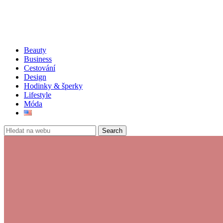
Beauty
Business
Cestování
Design
Hodinky & šperky
Lifestyle
Móda
Search