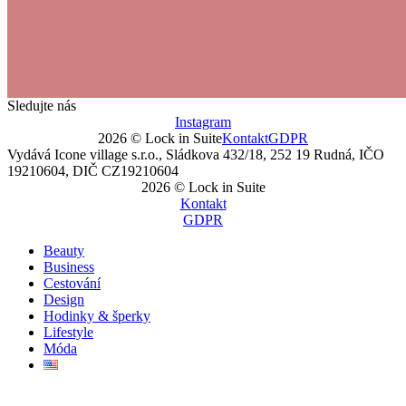
Sledujte nás
Instagram
2026 © Lock in Suite
Kontakt
GDPR
Vydává Icone village s.r.o., Sládkova 432/18, 252 19 Rudná, IČO
19210604, DIČ CZ19210604
2026 © Lock in Suite
Kontakt
GDPR
Beauty
Business
Cestování
Design
Hodinky & šperky
Lifestyle
Móda