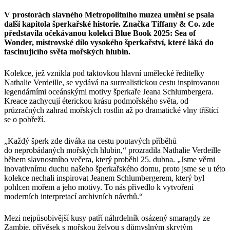
V prostorách slavného Metropolitního muzea umění se psala
další kapitola šperkařské historie. Značka Tiffany & Co. zde
představila očekávanou kolekci Blue Book 2025: Sea of
Wonder, mistrovské dílo vysokého šperkařství, které láká do
fascinujícího světa mořských hlubin.
Kolekce, jež vznikla pod taktovkou hlavní umělecké ředitelky
Nathalie Verdeille, se vydává na surrealistickou cestu inspirovanou
legendárními oceánskými motivy šperkaře Jeana Schlumbergera.
Kreace zachycují éterickou krásu podmořského světa, od
průzračných zahrad mořských rostlin až po dramatické vlny tříštící
se o pobřeží.
„Každý šperk zde diváka na cestu poutavých příběhů
do neprobádaných mořských hlubin,“ prozradila Nathalie Verdeille
během slavnostního večera, který proběhl 25. dubna. „Jsme věrni
inovativnímu duchu našeho šperkařského domu, proto jsme se u této
kolekce nechali inspirovat Jeanem Schlumbergerem, který byl
pohlcen mořem a jeho motivy. To nás přivedlo k vytvoření
moderních interpretací archivních návrhů.“
Mezi nejpůsobivější kusy patří náhrdelník osázený smaragdy ze
Zambie, přívěsek s mořskou želvou s důmyslným skrytým