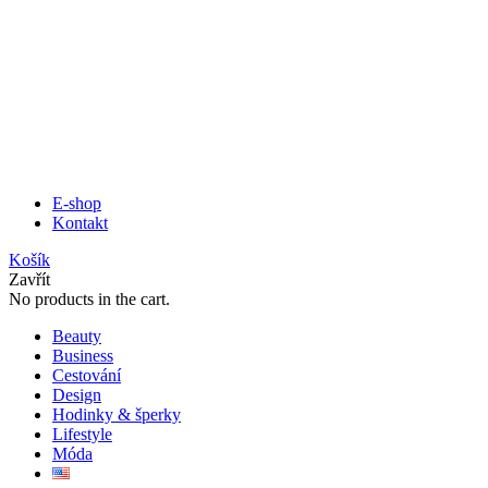
E-shop
Kontakt
Košík
Zavřít
No products in the cart.
Beauty
Business
Cestování
Design
Hodinky & šperky
Lifestyle
Móda