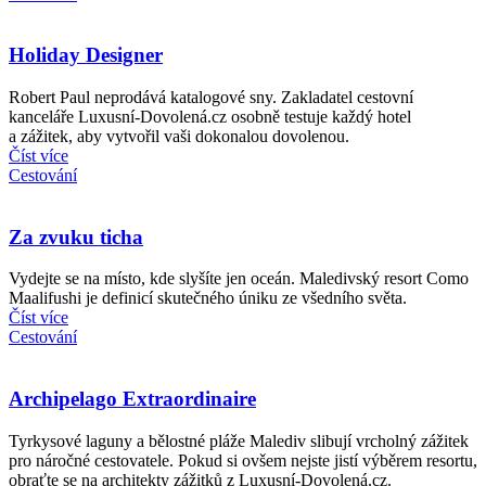
Holiday Designer
Robert Paul neprodává katalogové sny. Zakladatel cestovní
kanceláře Luxusní-Dovolená.cz osobně testuje každý hotel
a zážitek, aby vytvořil vaši dokonalou dovolenou.
Číst více
Cestování
Za zvuku ticha
Vydejte se na místo, kde slyšíte jen oceán. Maledivský resort Como
Maalifushi je definicí skutečného úniku ze všedního světa.
Číst více
Cestování
Archipelago Extraordinaire
Tyrkysové laguny a bělostné pláže Malediv slibují vrcholný zážitek
pro náročné cestovatele. Pokud si ovšem nejste jistí výběrem resortu,
obraťte se na architekty zážitků z Luxusní-Dovolená.cz.