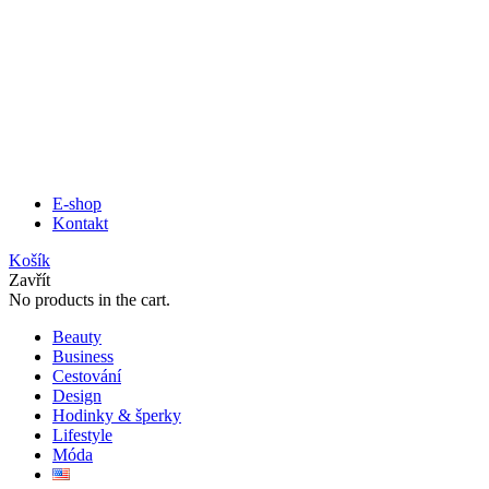
E-shop
Kontakt
Košík
Zavřít
No products in the cart.
Beauty
Business
Cestování
Design
Hodinky & šperky
Lifestyle
Móda