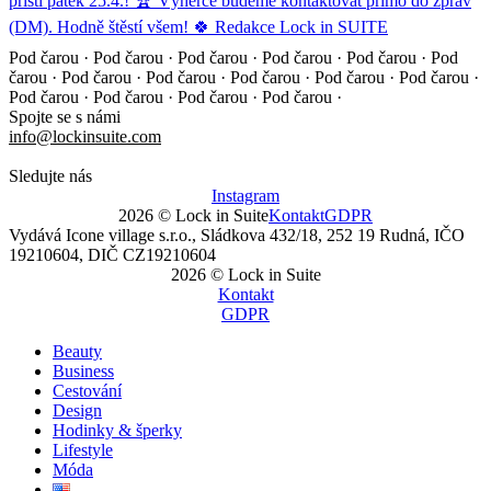
Pod čarou · Pod čarou · Pod čarou · Pod čarou · Pod čarou ·
Pod
čarou · Pod čarou · Pod čarou · Pod čarou · Pod čarou ·
Pod čarou ·
Pod čarou · Pod čarou · Pod čarou · Pod čarou ·
Spojte se s námi
info@lockinsuite.com
Sledujte nás
Instagram
2026 © Lock in Suite
Kontakt
GDPR
Vydává Icone village s.r.o., Sládkova 432/18, 252 19 Rudná, IČO
19210604, DIČ CZ19210604
2026 © Lock in Suite
Kontakt
GDPR
Beauty
Business
Cestování
Design
Hodinky & šperky
Lifestyle
Móda