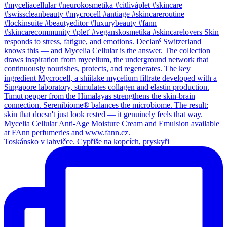
Toskánsko v lahvičce. Cypřiše na kopcích, pryskyři