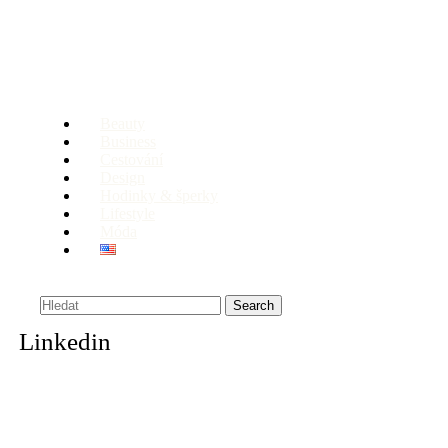
Beauty
Business
Cestování
Design
Hodinky & šperky
Lifestyle
Móda
Search
Linkedin