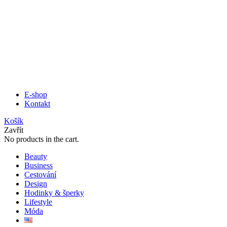
E-shop
Kontakt
Košík
Zavřít
No products in the cart.
Beauty
Business
Cestování
Design
Hodinky & šperky
Lifestyle
Móda