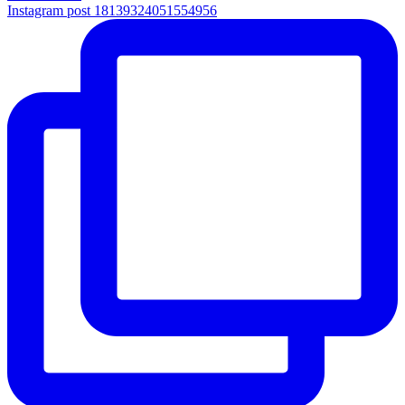
Instagram post 18139324051554956