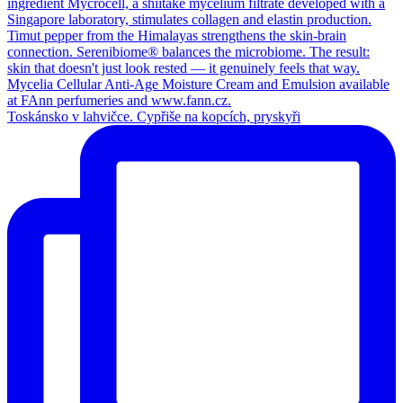
Toskánsko v lahvičce. Cypřiše na kopcích, pryskyři