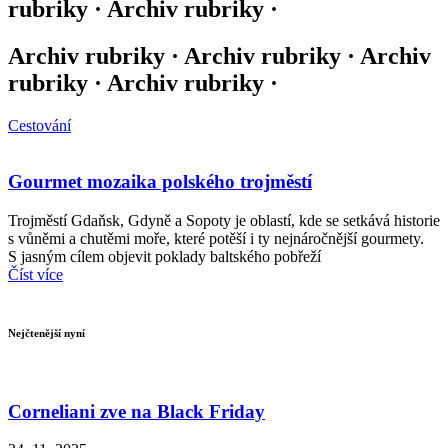
rubriky · Archiv rubriky ·
Archiv rubriky · Archiv rubriky · Archiv
rubriky · Archiv rubriky ·
Cestování
Gourmet mozaika polského trojměstí
Trojměstí Gdaňsk, Gdyně a Sopoty je oblastí, kde se setkává historie
s vůněmi a chutěmi moře, které potěší i ty nejnáročnější gourmety.
S jasným cílem objevit poklady baltského pobřeží
Číst více
Nejčtenější nyní
Corneliani zve na Black Friday