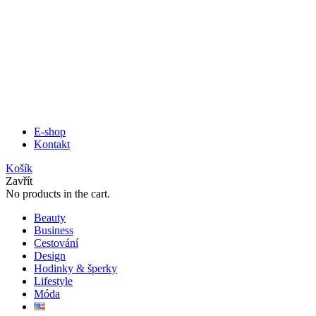
E-shop
Kontakt
Košík
Zavřít
No products in the cart.
Beauty
Business
Cestování
Design
Hodinky & šperky
Lifestyle
Móda