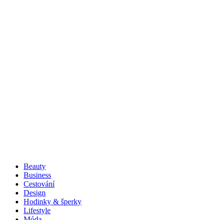
Beauty
Business
Cestování
Design
Hodinky & šperky
Lifestyle
Móda