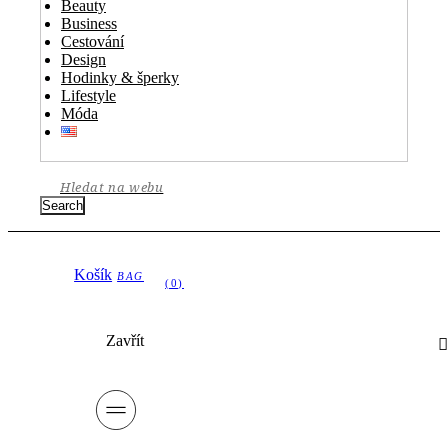
Beauty
Business
Cestování
Design
Hodinky & šperky
Lifestyle
Móda
Search
Košík
Zavřít