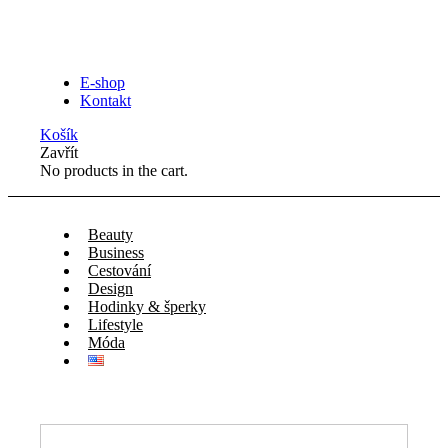
E-shop
Kontakt
Košík
Zavřít
No products in the cart.
Beauty
Business
Cestování
Design
Hodinky & šperky
Lifestyle
Móda