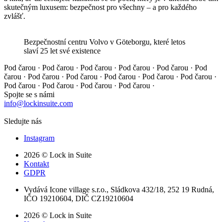
skutečným luxusem: bezpečnost pro všechny – a pro každého
zvlášť.
Bezpečnostní centru Volvo v Göteborgu, které letos
slaví 25 let své existence
Pod čarou · Pod čarou · Pod čarou · Pod čarou · Pod čarou ·
Pod
čarou · Pod čarou · Pod čarou · Pod čarou · Pod čarou ·
Pod čarou ·
Pod čarou · Pod čarou · Pod čarou · Pod čarou ·
Spojte se s námi
info@lockinsuite.com
Sledujte nás
Instagram
2026 © Lock in Suite
Kontakt
GDPR
Vydává Icone village s.r.o., Sládkova 432/18, 252 19 Rudná,
IČO 19210604, DIČ CZ19210604
2026 © Lock in Suite