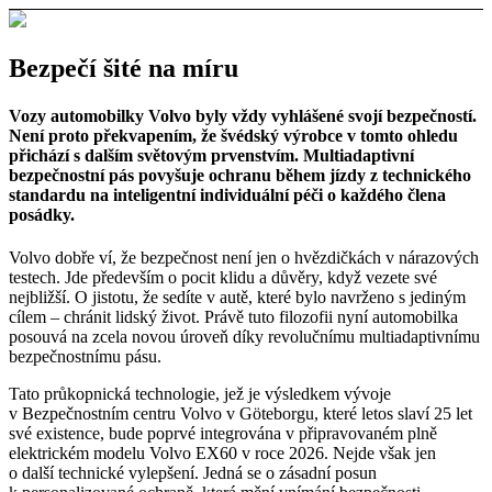
Bezpečí šité na míru
Vozy automobilky Volvo byly vždy vyhlášené svojí bezpečností.
Není proto překvapením, že švédský výrobce v tomto ohledu
přichází s dalším světovým prvenstvím. Multiadaptivní
bezpečnostní pás povyšuje ochranu během jízdy z technického
standardu na inteligentní individuální péči o každého člena
posádky.
Volvo dobře ví, že bezpečnost není jen o hvězdičkách v nárazových
testech. Jde především o pocit klidu a důvěry, když vezete své
nejbližší. O jistotu, že sedíte v autě, které bylo navrženo s jediným
cílem – chránit lidský život. Právě tuto filozofii nyní automobilka
posouvá na zcela novou úroveň díky revolučnímu multiadaptivnímu
bezpečnostnímu pásu.
Tato průkopnická technologie, jež je výsledkem vývoje
v Bezpečnostním centru Volvo v Göteborgu, které letos slaví 25 let
své existence, bude poprvé integrována v připravovaném plně
elektrickém modelu Volvo EX60 v roce 2026. Nejde však jen
o další technické vylepšení. Jedná se o zásadní posun