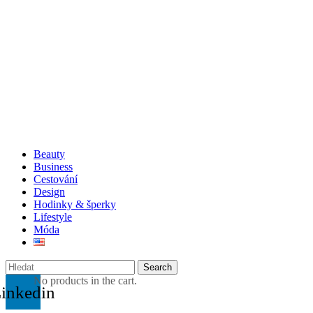
Beauty
Business
Cestování
Design
Hodinky & šperky
Lifestyle
Móda
Search
No products in the cart.
inkedin