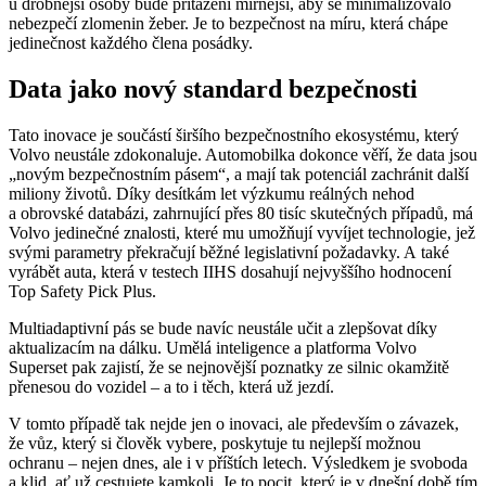
u drobnější osoby bude přitažení mírnější, aby se minimalizovalo
nebezpečí zlomenin žeber. Je to bezpečnost na míru, která chápe
jedinečnost každého člena posádky.
Data jako nový standard bezpečnosti
Tato inovace je součástí širšího bezpečnostního ekosystému, který
Volvo neustále zdokonaluje. Automobilka dokonce věří, že data jsou
„novým bezpečnostním pásem“, a mají tak potenciál zachránit další
miliony životů. Díky desítkám let výzkumu reálných nehod
a obrovské databázi, zahrnující přes 80 tisíc skutečných případů, má
Volvo jedinečné znalosti, které mu umožňují vyvíjet technologie, jež
svými parametry překračují běžné legislativní požadavky. A také
vyrábět auta, která v testech IIHS dosahují nejvyššího hodnocení
Top Safety Pick Plus.
Multiadaptivní pás se bude navíc neustále učit a zlepšovat díky
aktualizacím na dálku. Umělá inteligence a platforma Volvo
Superset pak zajistí, že se nejnovější poznatky ze silnic okamžitě
přenesou do vozidel – a to i těch, která už jezdí.
V tomto případě tak nejde jen o inovaci, ale především o závazek,
že vůz, který si člověk vybere, poskytuje tu nejlepší možnou
ochranu – nejen dnes, ale i v příštích letech. Výsledkem je svoboda
a klid, ať už cestujete kamkoli. Je to pocit, který je v dnešní době tím