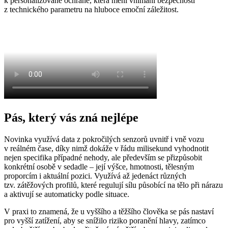
k personalizované ochraně, která mění vnímání bezpečnosti
z technického parametru na hluboce emoční záležitost.
Pás, který vás zná nejlépe
Novinka využívá data z pokročilých senzorů uvnitř i vně vozu
v reálném čase, díky nimž dokáže v řádu milisekund vyhodnotit
nejen specifika případné nehody, ale především se přizpůsobit
konkrétní osobě v sedadle – její výšce, hmotnosti, tělesným
proporcím i aktuální pozici. Využívá až jedenáct různých
tzv. zátěžových profilů, které regulují sílu působící na tělo při nárazu
a aktivují se automaticky podle situace.
V praxi to znamená, že u vyššího a těžšího člověka se pás nastaví
pro vyšší zatížení, aby se snížilo riziko poranění hlavy, zatímco