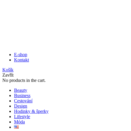
E-shop
Kontakt
Košík
Zavřít
No products in the cart.
Beauty
Business
Cestování
Design
Hodinky & šperky
Lifestyle
Móda