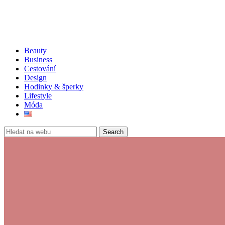
Beauty
Business
Cestování
Design
Hodinky & šperky
Lifestyle
Móda
Search