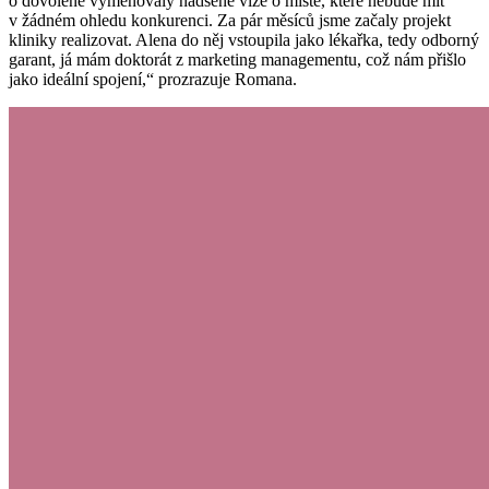
o dovolené vyměňovaly nadšené vize o místě, které nebude mít
v žádném ohledu konkurenci. Za pár měsíců jsme začaly projekt
kliniky realizovat. Alena do něj vstoupila jako lékařka, tedy odborný
garant, já mám doktorát z marketing managementu, což nám přišlo
jako ideální spojení,“ prozrazuje Romana.