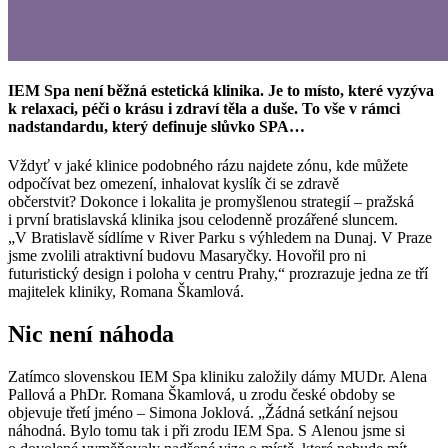
IEM Spa není běžná estetická klinika. Je to místo, které vyzýva
k relaxaci, péči o krásu i zdraví těla a duše. To vše v rámci
nadstandardu, který definuje slůvko SPA…
Vždyť v jaké klinice podobného rázu najdete zónu, kde můžete
odpočívat bez omezení, inhalovat kyslík či se zdravě
občerstvit? Dokonce i lokalita je promyšlenou strategií – pražská
i první bratislavská klinika jsou celodenně prozářené sluncem.
„V Bratislavě sídlíme v River Parku s výhledem na Dunaj. V Praze
jsme zvolili atraktivní budovu Masaryčky. Hovořil pro ni
futuristický design i poloha v centru Prahy,“ prozrazuje jedna ze tří
majitelek kliniky, Romana Škamlová.
Nic není náhoda
Zatímco slovenskou IEM Spa kliniku založily dámy MUDr. Alena
Pallová a PhDr. Romana Škamlová, u zrodu české obdoby se
objevuje třetí jméno – Simona Joklová. „Žádná setkání nejsou
náhodná. Bylo tomu tak i při zrodu IEM Spa. S Alenou jsme si