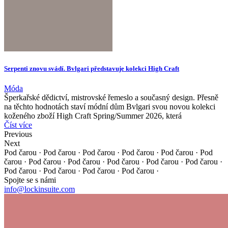
Serpenti znovu svádí. Bvlgari představuje kolekci High Craft
Móda
Šperkařské dědictví, mistrovské řemeslo a současný design. Přesně
na těchto hodnotách staví módní dům Bvlgari svou novou kolekci
koženého zboží High Craft Spring/Summer 2026, která
Číst více
Previous
Next
Pod čarou · Pod čarou · Pod čarou · Pod čarou · Pod čarou ·
Pod
čarou · Pod čarou · Pod čarou · Pod čarou · Pod čarou ·
Pod čarou ·
Pod čarou · Pod čarou · Pod čarou · Pod čarou ·
Spojte se s námi
info@lockinsuite.com