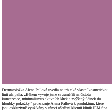
Dermatoložka Alena Pallová uvedla na trh také vlastní kosmetickou
linii àla palla. „Během vývoje jsme se zaměřili na čistotu
konzervace, minimalismus aktivních látek a zvýšený účinek do
hloubky pokožky,“ prozrazuje Alena Pallová k produktům, které
jsou exkluzivně využívány v rámci ošetření klientů klinik IEM Spa.