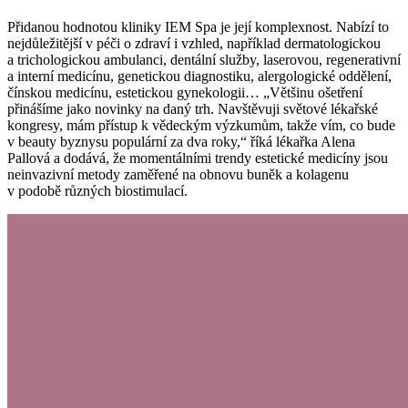
Přidanou hodnotou kliniky IEM Spa je její komplexnost. Nabízí to
nejdůležitější v péči o zdraví i vzhled, například dermatologickou
a trichologickou ambulanci, dentální služby, laserovou, regenerativní
a interní medicínu, genetickou diagnostiku, alergologické oddělení,
čínskou medicínu, estetickou gynekologii… „Většinu ošetření
přinášíme jako novinky na daný trh. Navštěvuji světové lékařské
kongresy, mám přístup k vědeckým výzkumům, takže vím, co bude
v beauty byznysu populární za dva roky,“ říká lékařka Alena
Pallová a dodává, že momentálními trendy estetické medicíny jsou
neinvazivní metody zaměřené na obnovu buněk a kolagenu
v podobě různých biostimulací.