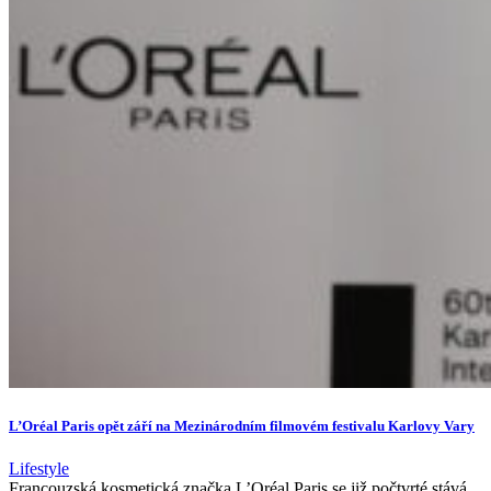
L’Oréal Paris opět září na Mezinárodním filmovém festivalu Karlovy Vary
Lifestyle
Francouzská kosmetická značka L’Oréal Paris se již počtvrté stává