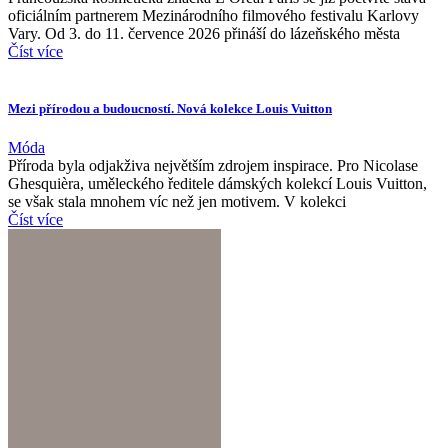
oficiálním partnerem Mezinárodního filmového festivalu Karlovy
Vary. Od 3. do 11. července 2026 přináší do lázeňského města
Číst více
Mezi přírodou a budoucností. Nová kolekce Louis Vuitton
Móda
Příroda byla odjakživa největším zdrojem inspirace. Pro Nicolase
Ghesquièra, uměleckého ředitele dámských kolekcí Louis Vuitton,
se však stala mnohem víc než jen motivem. V kolekci
Číst více