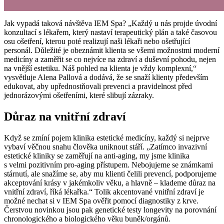
Jak vypadá taková návštěva IEM Spa? „Každý u nás projde úvodní
konzultací s lékařem, který nastaví terapeutický plán a také časovou
osu ošetření, kterou poté realizují naši lékaři nebo ošetřující
personál. Důležité je obeznámit klienta se všemi možnostmi moderní
medicíny a zaměřit se co nejvíce na zdraví a duševní pohodu, nejen
na vnější estetiku. Náš pohled na klienta je vždy komplexní,“
vysvětluje Alena Pallová a dodává, že se snaží klienty především
edukovat, aby upřednostňovali prevenci a pravidelnost před
jednorázovými ošetřeními, které slibují zázraky.
Důraz na vnitřní zdraví
Když se zmíní pojem klinika estetické medicíny, každý si nejprve
vybaví věčnou snahu člověka uniknout stáří. „Zatímco invazivní
estetické kliniky se zaměřují na anti-aging, my jsme klinika
s velmi pozitivním pro-aging přístupem. Nebojujeme se známkami
stárnutí, ale snažíme se, aby mu klienti čelili prevencí, podporujeme
akceptování krásy v jakémkoliv věku, a hlavně – klademe důraz na
vnitřní zdraví, říká lékařka.“ Tolik akcentované vnitřní zdraví je
možné nechat si v IEM Spa ověřit pomocí diagnostiky z krve.
Čerstvou novinkou jsou pak genetické testy longevity na porovnání
chronologického a biologického věku buněk/orgánů.