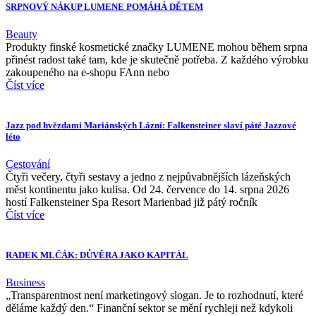
SRPNOVÝ NÁKUP LUMENE POMÁHÁ DĚTEM
Beauty
Produkty finské kosmetické značky LUMENE mohou během srpna
přinést radost také tam, kde je skutečně potřeba. Z každého výrobku
zakoupeného na e-shopu FAnn nebo
Číst více
Jazz pod hvězdami Mariánských Lázní: Falkensteiner slaví páté Jazzové
léto
Cestování
Čtyři večery, čtyři sestavy a jedno z nejpůvabnějších lázeňských
měst kontinentu jako kulisa. Od 24. července do 14. srpna 2026
hostí Falkensteiner Spa Resort Marienbad již pátý ročník
Číst více
RADEK MLČÁK: DŮVĚRA JAKO KAPITÁL
Business
„Transparentnost není marketingový slogan. Je to rozhodnutí, které
děláme každý den.“ Finanční sektor se mění rychleji než kdykoli