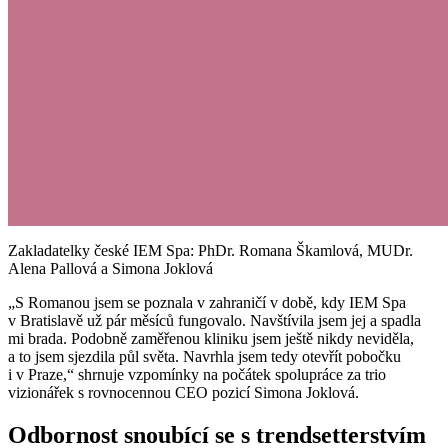
Zakladatelky české IEM Spa: PhDr. Romana Škamlová, MUDr.
Alena Pallová a Simona Joklová
„S Romanou jsem se poznala v zahraničí v době, kdy IEM Spa
v Bratislavě už pár měsíců fungovalo. Navštívila jsem jej a spadla
mi brada. Podobně zaměřenou kliniku jsem ještě nikdy neviděla,
a to jsem sjezdila půl světa. Navrhla jsem tedy otevřít pobočku
i v Praze,“ shrnuje vzpomínky na počátek spolupráce za trio
vizionářek s rovnocennou CEO pozicí Simona Joklová.
Odbornost snoubící se s trendsetterstvím