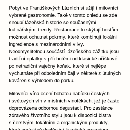
Pobyt ve Františkových Lázních si užijí i milovníci
vybrané gastronomie. Také v tomto ohledu se zde
snoubí lázeňská historie se současnými
kulinářskými trendy. Restaurace tu skýtají hostům
možnost ochutnat pokrmy, které kombinují lokální
ingredience s mezinárodními vlivy.
Neodmyslitelnou součástí lázeňského zážitku jsou
tradiční oplatky s příchutěmi od klasické oříškové
po netradiční vaječný koňak, které si nejlépe
vychutnáte při odpoledním čaji v některé z útulných
kaváren s výhledem do parku.
Milovníci vína ocení bohatou nabídku českých
i světových vín v místních vinotékách, jež je často
doprovázena odbornou degustací. Pro zastánce
zdravého životního stylu jsou k dispozici bistra
s čerstvými lokálními a organickými produkty,
které perfektně doplňující lázeňské procedury.