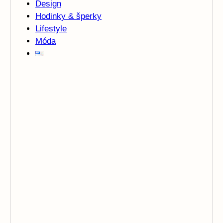
Design
Hodinky & šperky
Lifestyle
Móda