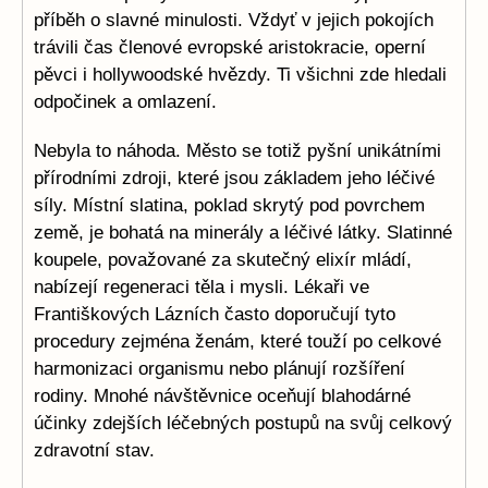
příběh o slavné minulosti. Vždyť v jejich pokojích
trávili čas členové evropské aristokracie, operní
pěvci i hollywoodské hvězdy. Ti všichni zde hledali
odpočinek a omlazení.
Nebyla to náhoda. Město se totiž pyšní unikátními
přírodními zdroji, které jsou základem jeho léčivé
síly. Místní slatina, poklad skrytý pod povrchem
země, je bohatá na minerály a léčivé látky. Slatinné
koupele, považované za skutečný elixír mládí,
nabízejí regeneraci těla i mysli. Lékaři ve
Františkových Lázních často doporučují tyto
procedury zejména ženám, které touží po celkové
harmonizaci organismu nebo plánují rozšíření
rodiny. Mnohé návštěvnice oceňují blahodárné
účinky zdejších léčebných postupů na svůj celkový
zdravotní stav.