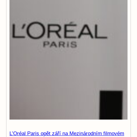
L’Oréal Paris opět září na Mezinárodním filmovém