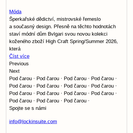
Móda
Šperkařské dědictví, mistrovské řemeslo
a současný design. Přesně na těchto hodnotách
staví módní dům Bvlgari svou novou kolekci
koženého zboží High Craft Spring/Summer 2026,
která
Číst více
Previous
Next
Pod čarou · Pod čarou · Pod čarou · Pod čarou ·
Pod čarou ·
Pod čarou · Pod čarou · Pod čarou ·
Pod čarou · Pod čarou ·
Pod čarou · Pod čarou ·
Pod čarou · Pod čarou · Pod čarou ·
Spojte se s námi
info@lockinsuite.com